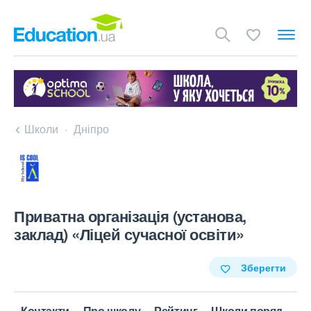
Школи
Дніпро
Приватна організація (установа,
заклад) «Ліцей сучасної освіти»
Зберегти
Контакти
Про школу
Рейтинг
Школи поряд