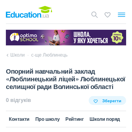
Школи
с-ще Люблинець
Опорний навчальний заклад
«Люблинецький ліцей» Люблинецької
селищної ради Волинської області
0 відгуків
Зберегти
Контакти
Про школу
Рейтинг
Школи поряд