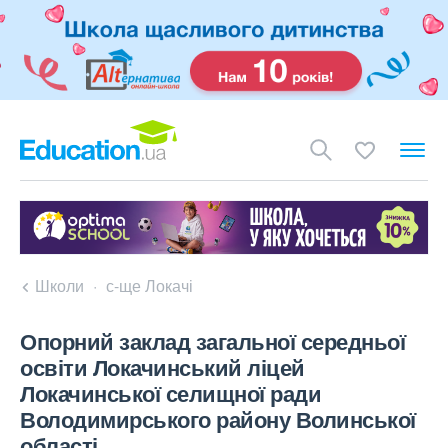
Школи
с-ще Локачі
Опорний заклад загальної середньої
освіти Локачинський ліцей
Локачинської селищної ради
Володимирського району Волинської
області