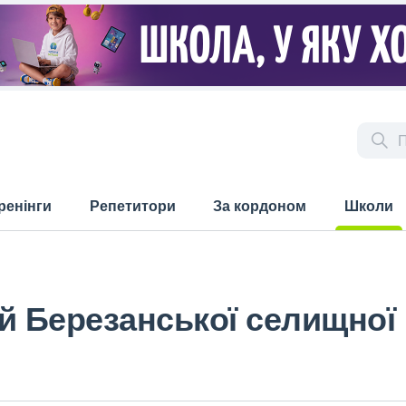
ренінги
Репетитори
За кордоном
Школи
(current)
й Березанської селищної