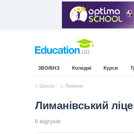
ЗВО/ВНЗ
Коледжі
Курси
Т
Школи
с. Лимани
Лиманівський ліце
0 відгуків