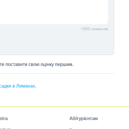
1000
символів
жете поставити свою оцінку першим.
 садки в Лиманах
.
віта
Абітурієнтам