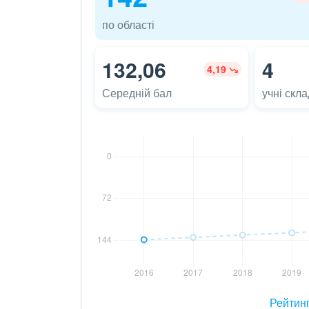
по області
132,06
4
4,19
Середній бал
учні скл
Рейтин