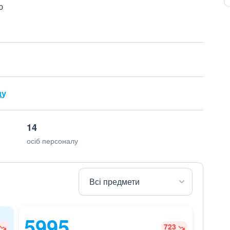
ю
ду
14
осіб персоналу
5995
723