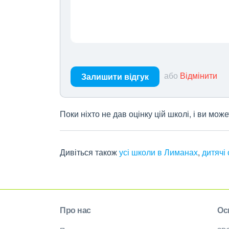
або
Відмінити
Залишити відгук
Поки ніхто не дав оцінку цій школі, і ви мо
Дивіться також
усі школи в Лиманах
,
дитячі
Про нас
Ос