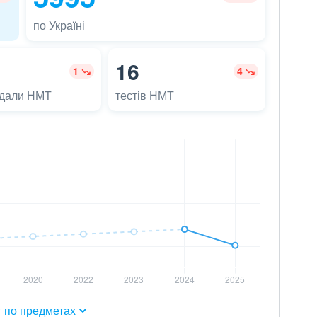
по Україні
16
1
4
адали НМТ
тестів НМТ
г по предметах