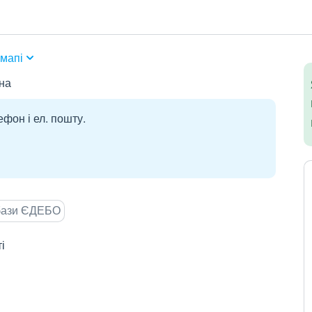
мапі
на
ефон і ел. пошту.
 бази ЄДЕБО
і