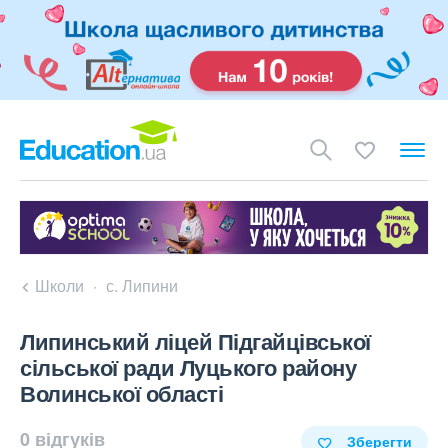
Школи
с. Липини
Липинський ліцей Підгайцівської
сільської ради Луцького району
Волинської області
0 відгуків
Зберегти