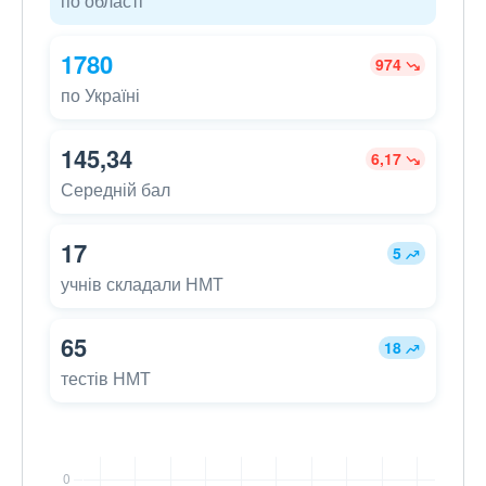
по області
1780
974
по Україні
145,34
6,17
Середній бал
17
5
учнів складали НМТ
65
18
тестів НМТ