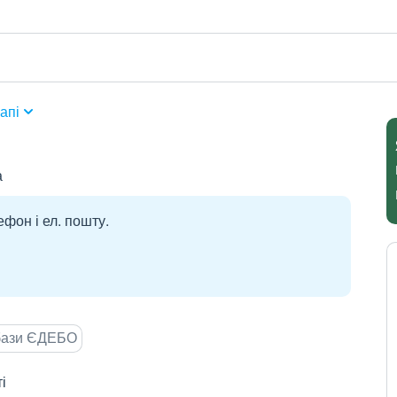
апі
а
ефон і ел. пошту.
 бази ЄДЕБО
і