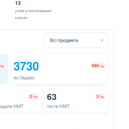
13
учнів в інклюзивних
класах
3730
996
по Україні
63
2
3
ладали НМТ
тести НМТ