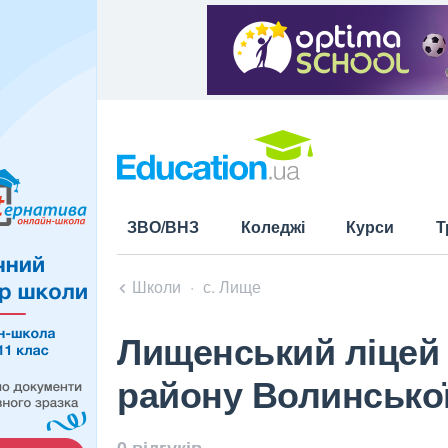
ЗВО/ВНЗ
Коледжі
Курси
Т
Школи
с. Лище
Лищенський ліцей 
району Волинської