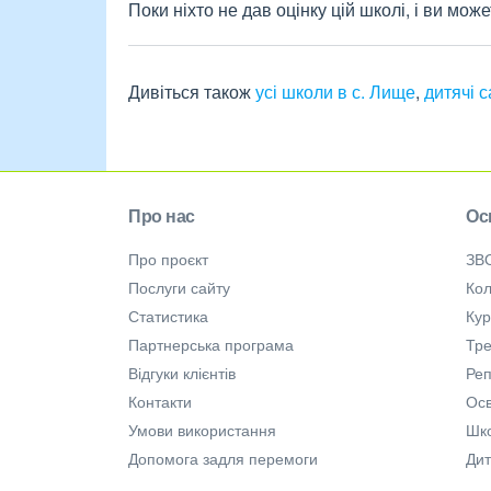
Поки ніхто не дав оцінку цій школі, і ви мо
Дивіться також
усі школи в с. Лище
,
дитячі с
Про нас
Ос
Про проєкт
ЗВ
Послуги сайту
Кол
Статистика
Ку
Партнерська програма
Тре
Відгуки клієнтів
Ре
Контакти
Осв
Умови використання
Шк
Допомога задля перемоги
Дит