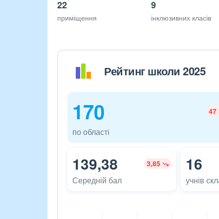
22
9
приміщення
інклюзивних класів
Рейтинг школи 2025
170
47
по області
139,38
16
3,85
Середній бал
учнів ск