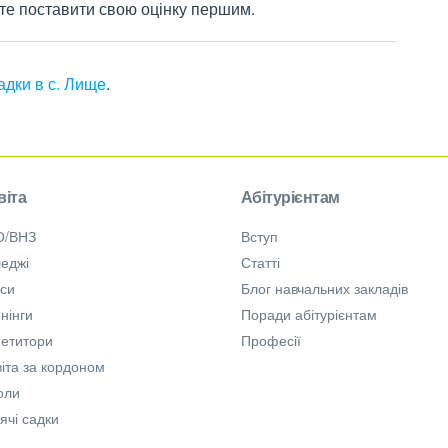
жете поставити свою оцінку першим.
адки в с. Лище
.
віта
Абітурієнтам
О/ВНЗ
Вступ
еджі
Статті
рси
Блог навчальних закладів
нінги
Поради абітурієнтам
петитори
Професії
іта за кордоном
оли
ячі садки