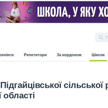
ренінги
Репетитори
За кордоном
Школи
(current)
Підгайцівської сільської
 області