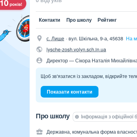
0 відгуків
Контакти
Про школу
Рейтинг
с. Лище
вул. Шкільна, 9-а, 45638
На м
lysche-zosh.volyn.sch.in.ua
Директор — Сікора Наталія Михайлівн
Щоб зв'язатися із закладом, відкрийте тел
Показати контакти
Про школу
Інформація з офіційної
Державна, комунальна форма власност