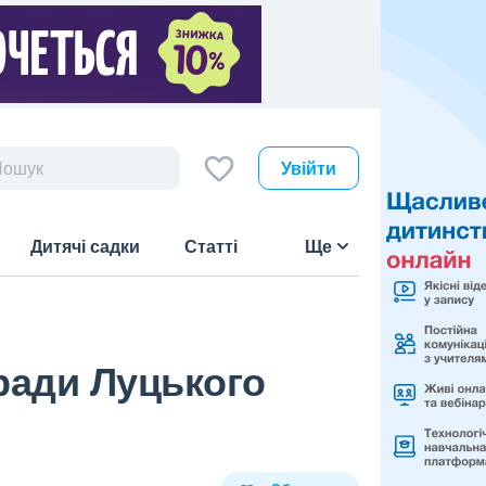
Увійти
Дитячі садки
Статті
Ще
 ради Луцького