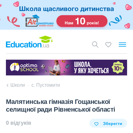
Школи
с. Пустомити
Малятинська гімназія Гощанської
селищної ради Рівненської області
0 відгуків
Зберегти