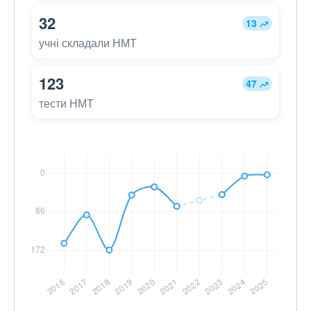
32
13
учні складали НМТ
123
47
тести НМТ