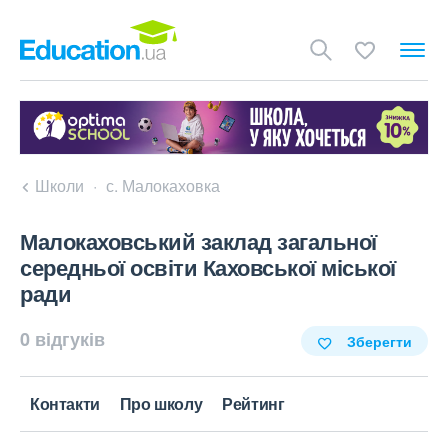
Школи
с. Малокаховка
Малокаховський заклад загальної
середньої освіти Каховської міської
ради
0 відгуків
Зберегти
Контакти
Про школу
Рейтинг