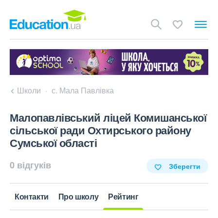
Школи
с. Мала Павлівка
Малопавлівський ліцей Комишанської
сільської ради Охтирського району
Сумської області
0 відгуків
Зберегти
Контакти
Про школу
Рейтинг