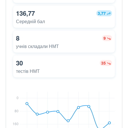
136,77
3,77
Середній бал
8
9
учнів складали НМТ
30
35
тестів НМТ