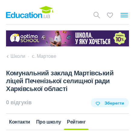
Школи
с. Мартове
Комунальний заклад Мартівський
ліцей Печенізької селищної ради
Харківської області
0 відгуків
Зберегти
Контакти
Про школу
Рейтинг