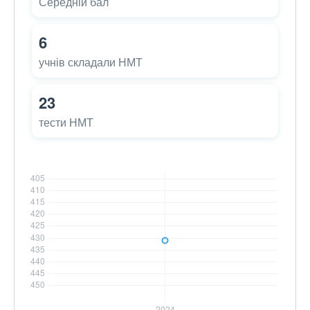
Середній бал
6
учнів складали НМТ
23
тести НМТ