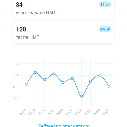
34
11
учні складали НМТ
128
44
тестів НМТ
Рейтинг по предметах