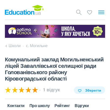
Школи
с. Могильне
Комунальний заклад Могильненський
ліцей Заваллівської селищної ради
Голованівського району
Кіровоградської області
1 відгук
Зберегти
Контакти
Про школу
Рейтинг
Відгуки