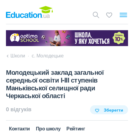
Школи
с. Молодецьке
Молодецький заклад загальної
середньої освіти I-III ступенів
Маньківської селищної ради
Черкаської області
0 відгуків
Зберегти
Контакти
Про школу
Рейтинг