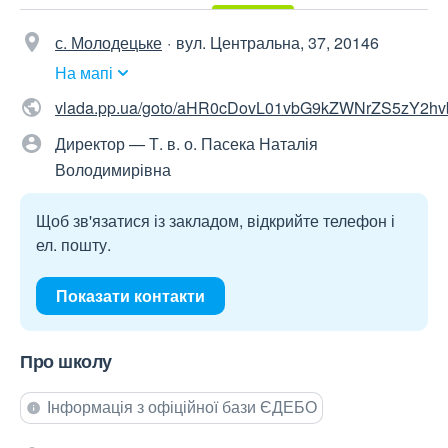
с. Молодецьке
вул. Центральна, 37, 20146
На мапі
vlada.pp.ua/goto/aHR0cDovL01vbG9kZWNrZS5zY2h
Директор — Т. в. о. Пасека Наталія
Володимирівна
Щоб зв'язатися із закладом, відкрийте телефон і
ел. пошту.
Показати контакти
Про школу
Інформація з офіційної бази ЄДЕБО