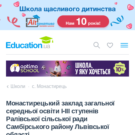
Школи
с. Монастирець
Монастирецький заклад загальної
середньої освіти І-ІІІ ступенів
Ралівської сільської ради
Самбірського району Львівської
області