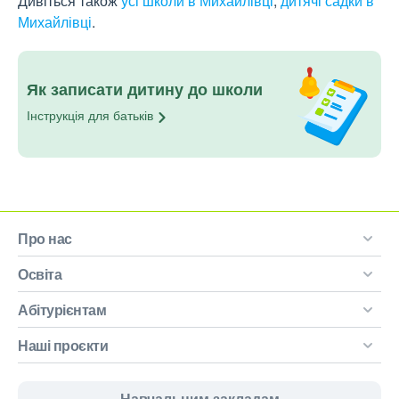
Дивіться також
усі школи в Михайлівці
,
дитячі садки в
Михайлівці
.
Як записати дитину до школи
Інструкція для
батьків
Про нас
Освіта
Абітурієнтам
Наші проєкти
Навчальним закладам