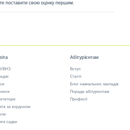
жете поставити свою оцінку першим.
віта
Абітурієнтам
О/ВНЗ
Вступ
еджі
Статті
рси
Блог навчальних закладів
нінги
Поради абітурієнтам
петитори
Професії
іта за кордоном
оли
ячі садки