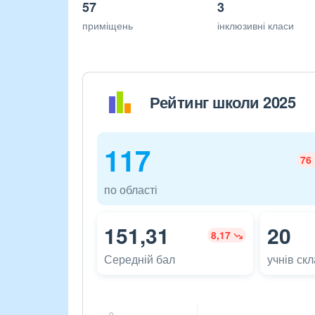
57
3
приміщень
інклюзивні класи
Рейтинг школи 2025
117
76
по області
151,31
20
8,17
Середній бал
учнів ск