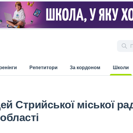
ренінги
Репетитори
За кордоном
Школи
(current)
ей Стрийської міської ра
 області