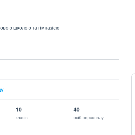
ковою школою та гімназією
ду
10
40
класів
осіб персоналу