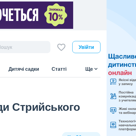
Увійти
Дитячі садки
Статті
Ще
ди Стрийського