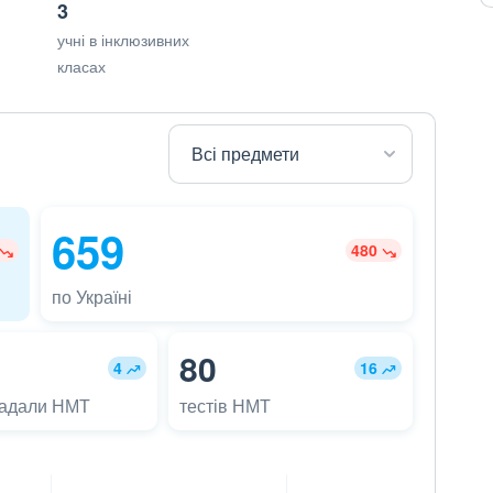
3
учні в інклюзивних
класах
659
480
по Україні
80
4
16
ладали НМТ
тестів НМТ