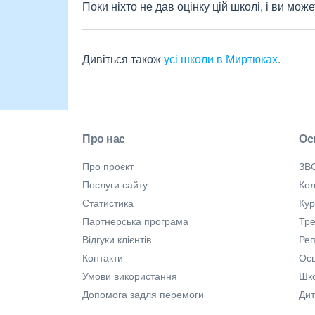
Поки ніхто не дав оцінку цій школі, і ви мо
Дивіться також
усі школи в Миртюках
.
Про нас
Ос
Про проєкт
ЗВ
Послуги сайту
Кол
Статистика
Ку
Партнерська програма
Тре
Відгуки клієнтів
Ре
Контакти
Осв
Умови використання
Шк
Допомога задля перемоги
Дит