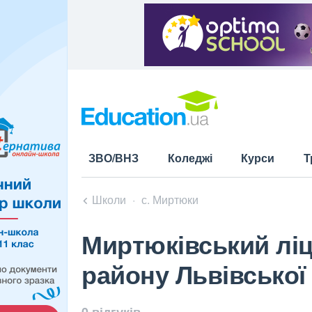
ЗВО/ВНЗ
Коледжі
Курси
Т
Школи
с. Миртюки
Миртюківський ліц
району Львівської