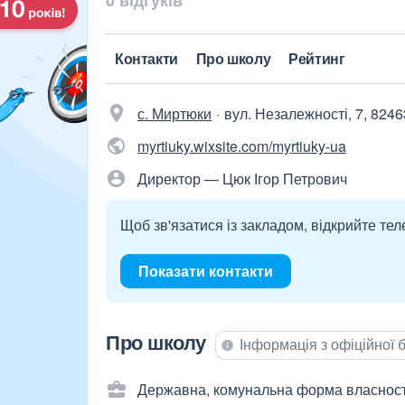
0 відгуків
Контакти
Про школу
Рейтинг
с. Миртюки
вул. Незалежності, 7, 8246
myrtiuky.wixsite.com/myrtiuky-ua
Директор — Цюк Ігор Петрович
Щоб зв'язатися із закладом, відкрийте тел
Показати контакти
Про школу
Інформація з офіційної
Державна, комунальна форма власност