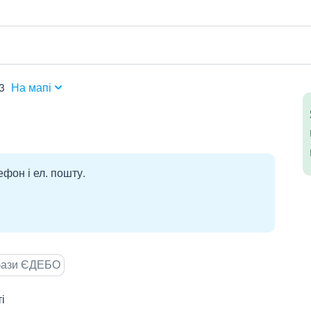
3
На мапі
ефон і ел. пошту.
 бази ЄДЕБО
і