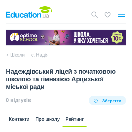
Школи
с. Надія
Надеждівський ліцей з початковою
школою та гімназією Арцизької
міської ради
0 відгуків
Зберегти
Контакти
Про школу
Рейтинг