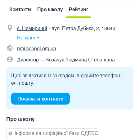
Контакти
Про школу
Рейтинг
с. Немиринці
вул. Петра Дубика, 2, 13643
На мапі
nmr.school.org.ua
Директор — Козачук Людмила Степанівна
Щоб зв'язатися із закладом, відкрийте телефон і
ел. пошту.
Показати контакти
Про школу
Інформація з офіційної бази ЄДЕБО