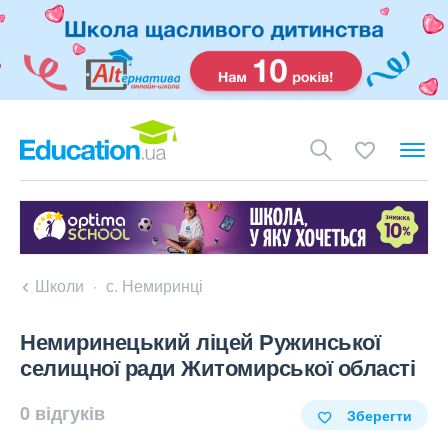
Школи
с. Немиринці
Немиринецький ліцей Ружинської
селищної ради Житомирської області
0 відгуків
Зберегти