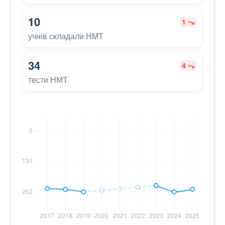
10
1
учнів складали НМТ
34
4
тести НМТ