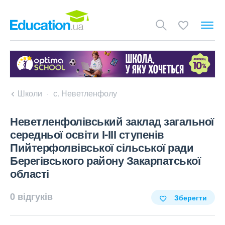
Школи
с. Неветленфолу
Неветленфолівський заклад загальної
середньої освіти І-ІІІ ступенів
Пийтерфолвівської сільської ради
Берегівського району Закарпатської
області
0 відгуків
Зберегти