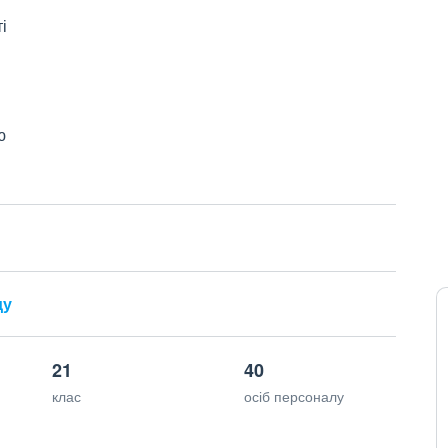
і
ю
ду
21
40
клас
осіб персоналу