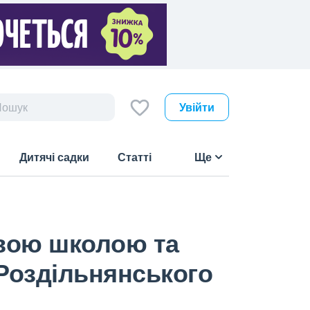
Увійти
Дитячі садки
Статті
Ще
овою школою та
 Роздільнянського