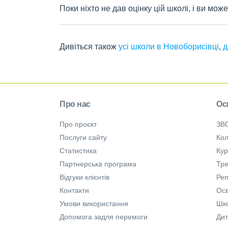
Поки ніхто не дав оцінку цій школі, і ви мо
Дивіться також
усі школи в Новоборисівці
,
д
Про нас
Ос
Про проєкт
ЗВ
Послуги сайту
Кол
Статистика
Ку
Партнерська програма
Тре
Відгуки клієнтів
Ре
Контакти
Осв
Умови використання
Шк
Допомога задля перемоги
Дит