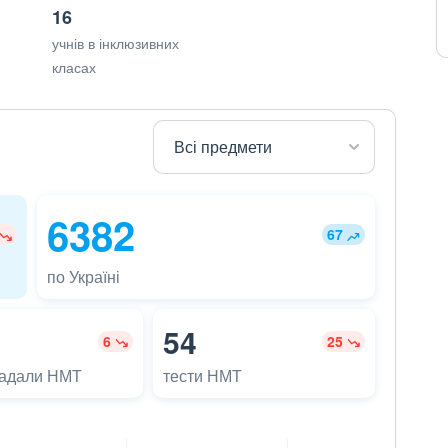
16
учнів в інклюзивних
класах
6382
67
по Україні
54
6
25
ладали НМТ
тести НМТ