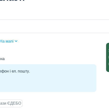
На мапі
вна
ефон і ел. пошту.
 бази ЄДЕБО