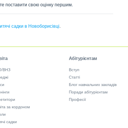
жете поставити свою оцінку першим.
итячі садки в Новоборисівці
.
віта
Абітурієнтам
О/ВНЗ
Вступ
еджі
Статті
рси
Блог навчальних закладів
нінги
Поради абітурієнтам
петитори
Професії
іта за кордоном
оли
ячі садки