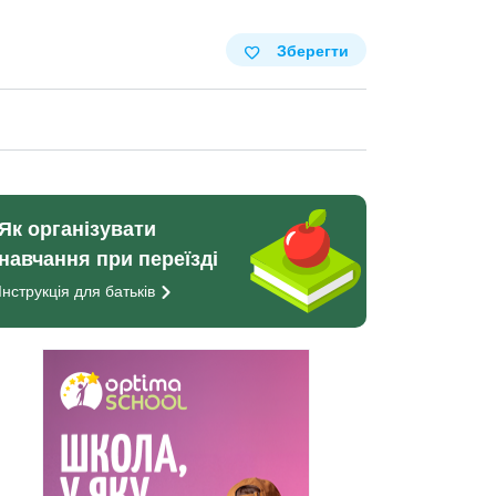
Зберегти
Як організувати
навчання при переїзді
Інструкція для
батьків