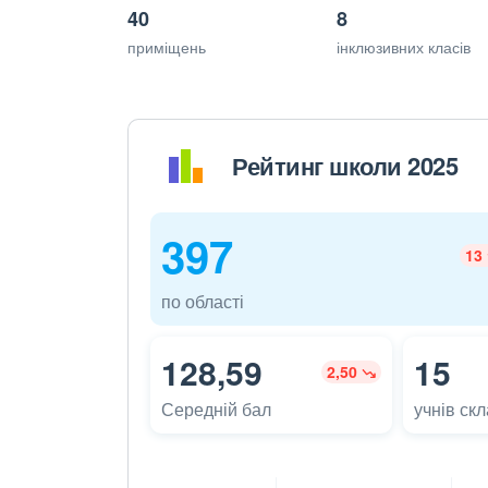
40
8
приміщень
інклюзивних класів
Рейтинг школи 2025
397
13
по області
128,59
15
2,50
Середній бал
учнів ск