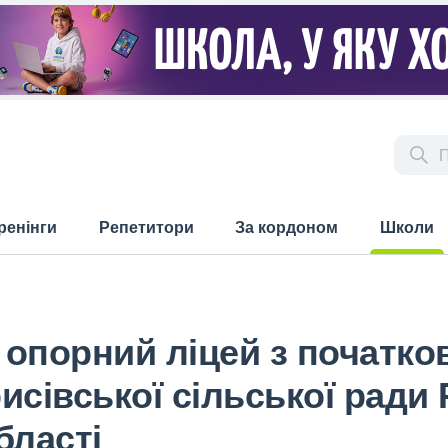
ренінги
Репетитори
За кордоном
Школи
(current)
 опорний ліцей з початк
исівської сільської ради
бласті