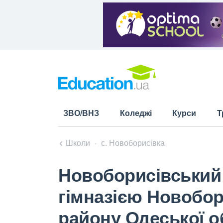
ЗВО/ВНЗ
Коледжі
Курси
Т
Школи
с. Новоборисівка
Новоборисівський
гімназією Новобор
району Одеської о