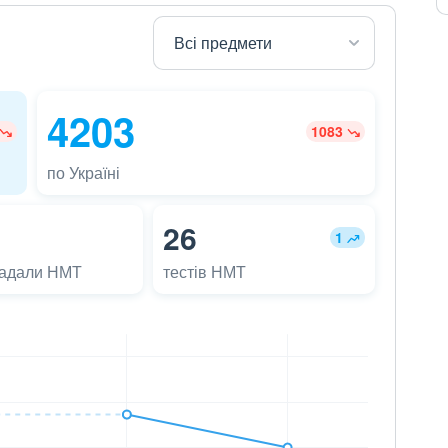
4203
1083
по Україні
26
1
ладали НМТ
тестів НМТ