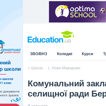
ЗВО/ВНЗ
Коледжі
Курси
Т
Школи
с. Нове Мажарове
Комунальний закла
селищної ради Бер