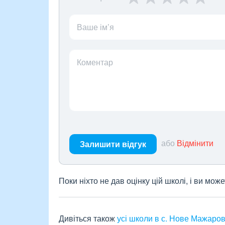
Ваше ім’я
Коментар
або
Відмінити
Залишити відгук
Поки ніхто не дав оцінку цій школі, і ви мо
Дивіться також
усі школи в с. Нове Мажаро