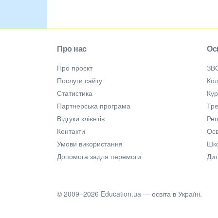
Про нас
Ос
Про проєкт
ЗВ
Послуги сайту
Кол
Статистика
Ку
Партнерська програма
Тре
Відгуки клієнтів
Ре
Контакти
Осв
Умови використання
Шк
Допомога задля перемоги
Дит
© 2009–2026 Education.ua — освіта в Україні.