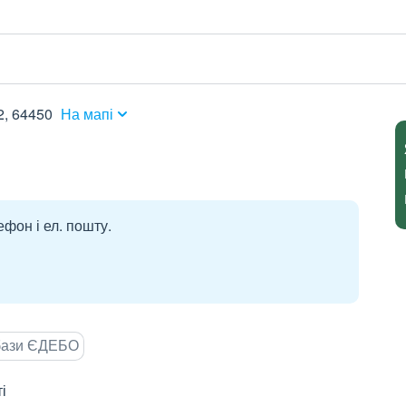
2, 64450
На мапі
ефон і ел. пошту.
 бази ЄДЕБО
і