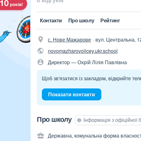
0 відгуків
Контакти
Про школу
Рейтинг
с. Нове Мажарове
вул. Центральна, 1
novomazharovolicey.ukr.school
Директор — Охрій Лілія Павлівна
Щоб зв'язатися із закладом, відкрийте тел
Показати контакти
Про школу
Інформація з офіційної
Державна, комунальна форма власност