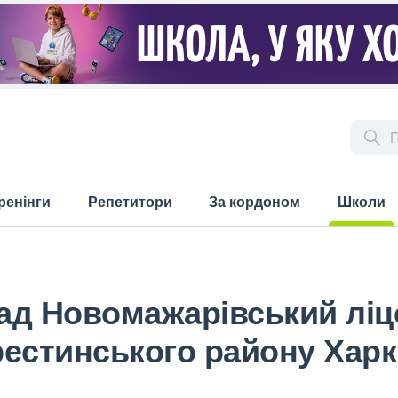
ренінги
Репетитори
За кордоном
Школи
(current)
д Новомажарівський ліце
естинського району Харкі