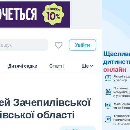
Увійти
Дитячі садки
Статті
Ще
й Зачепилівської
вської області