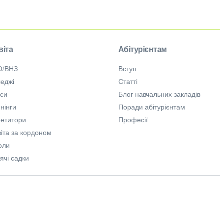
віта
Абітурієнтам
О/ВНЗ
Вступ
еджі
Статті
рси
Блог навчальних закладів
нінги
Поради абітурієнтам
петитори
Професії
іта за кордоном
оли
ячі садки