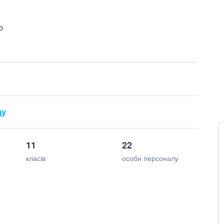
ю
ду
11
22
класів
особи персоналу