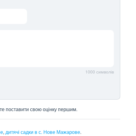
1000
символів
жете поставити свою оцінку першим.
ве
,
дитячі садки в с. Нове Мажарове
.