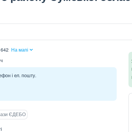
1642
На мапі
ич
ефон і ел. пошту.
 бази ЄДЕБО
і