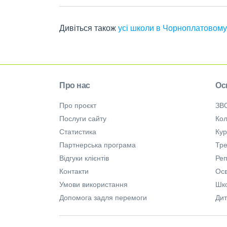
Дивіться також
усі школи в Чорноплатовому
Про нас
Ос
Про проєкт
ЗВ
Послуги сайту
Кол
Статистика
Ку
Партнерська програма
Тре
Відгуки клієнтів
Ре
Контакти
Осв
Умови використання
Шк
Допомога задля перемоги
Дит