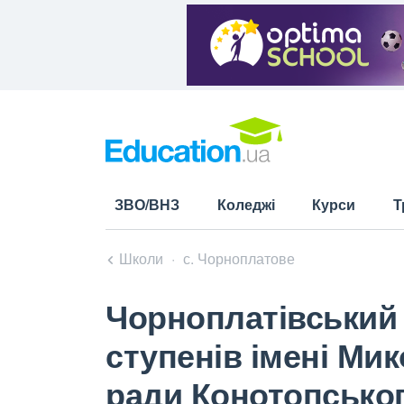
ЗВО/ВНЗ
Коледжі
Курси
Т
Школи
с. Чорноплатове
Чорноплатівський з
ступенів імені Ми
ради Конотопськог