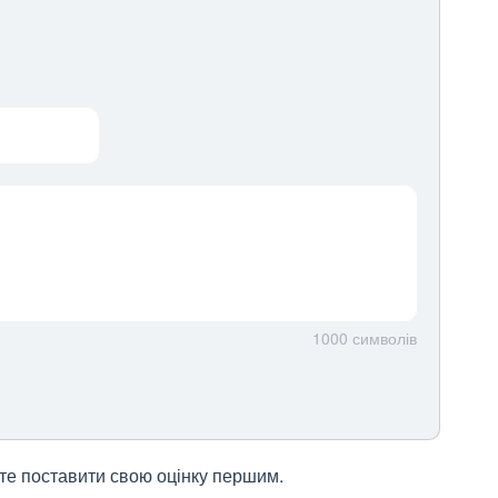
1000
символів
жете поставити свою оцінку першим.