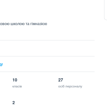
ковою школою та гімназією
ду
10
27
класів
осіб персоналу
2