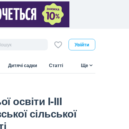
Увійти
Дитячі садки
Статті
Ще
 освіти I-IІI
ської сільської
ті