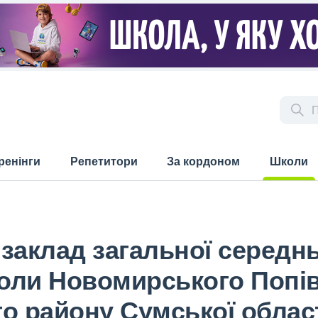
ренінги
Репетитори
За кордоном
Школи
(current)
аклад загальної середньої
коли Новомирського Попів
о району Сумської облас