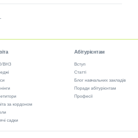
.
віта
Абітурієнтам
О/ВНЗ
Вступ
еджі
Статті
рси
Блог навчальних закладів
нінги
Поради абітурієнтам
петитори
Професії
іта за кордоном
оли
ячі садки