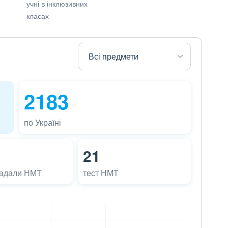
учні в інклюзивних
класах
2183
по Україні
21
ладали НМТ
тест НМТ