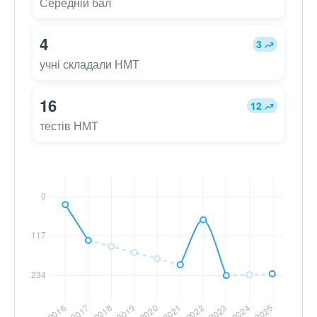
Середній бал
4
3
учні складали НМТ
16
12
тестів НМТ