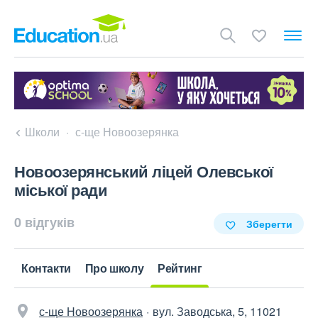
Школи
с-ще Новоозерянка
Новоозерянський ліцей Олевської
міської ради
0 відгуків
Зберегти
Контакти
Про школу
Рейтинг
с-ще Новоозерянка
вул. Заводська, 5, 11021