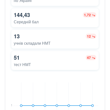
по Україні
144,43
1,72
Середній бал
13
12
учнів складали НМТ
51
47
тест НМТ