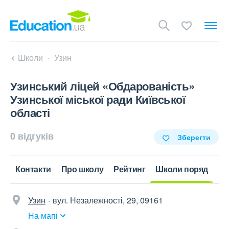
Школи
Узин
Узинський ліцей «Обдарованість»
Узинської міської ради Київської
області
0 відгуків
Зберегти
Контакти
Про школу
Рейтинг
Школи поряд
Узин
вул. Незалежності, 29, 09161
На мапі