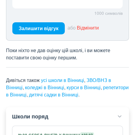
1000
символів
або
Відмінити
Залишити відгук
Поки ніхто не дав оцінку цій школі, і ви можете
поставити свою оцінку першим.
Дивіться також
усі школи в Вінниці
,
ЗВО/ВНЗ в
Вінниці
,
коледжі в Вінниці
,
курси в Вінниці
,
репетитори
в Вінниці
,
дитячі садки в Вінниці
.
Школи поряд