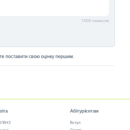
1000
символів
жете поставити свою оцінку першим.
віта
Абітурієнтам
О/ВНЗ
Вступ
еджі
Статті