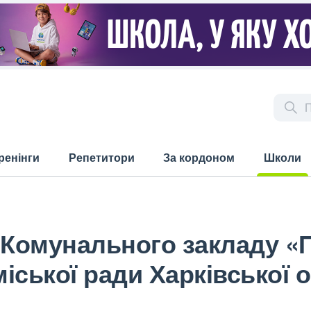
ренінги
Репетитори
За кордоном
Школи
(current)
я Комунального закладу 
міської ради Харківської 