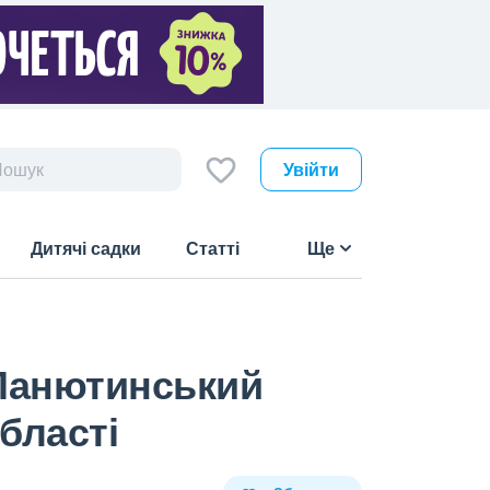
Увійти
Дитячі садки
Статті
Ще
«Панютинський
області