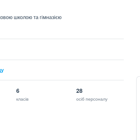
ковою школою та гімназією
ду
6
28
класів
осіб персоналу