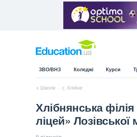
ЗВО/ВНЗ
Коледжі
Курси
Т
Школи
с. Хлібне
Хлібнянська філі
ліцей» Лозівської 