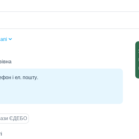
апі
вівна
ефон і ел. пошту.
 бази ЄДЕБО
і