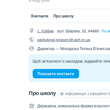
0 відгуків
Контакти
Про школу
с. Хлібне
вул. Широка, 32, 64660
На м
paniutyne-lyceum.kh.sch.in.ua
Директор — Мохарєва Тетяна В'ячесла
Щоб зв'язатися із закладом, відкрийте тел
Показати контакти
Про школу
Інформація з офіційної
Державна, комунальна форма власност