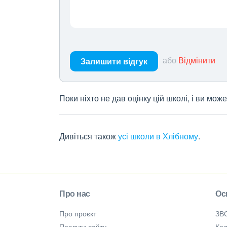
або
Відмінити
Залишити відгук
Поки ніхто не дав оцінку цій школі, і ви мо
Дивіться також
усі школи в Хлібному
.
Про нас
Ос
Про проєкт
ЗВ
Послуги сайту
Кол