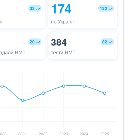
174
33
132
і
по Україні
384
20
82
ладали НМТ
тести НМТ