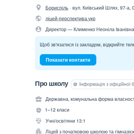
Бориспіль
вул. Київський Шлях, 97-а, 
ліцей-перспектива.укр
Директор — Клименко Неоніла Іванівн
Щоб зв'язатися із закладом, відкрийте тел
Показати контакти
Про школу
Інформація з офіційної
Державна, комунальна форма власност
1–12 класи
Учні/освітяни 13:1
Ліцей з початковою школою та гімназіє