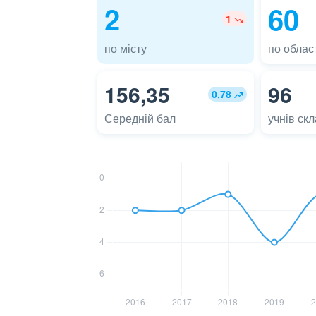
2
60
1
по місту
по област
156,35
96
0,78
Середній бал
учнів ск