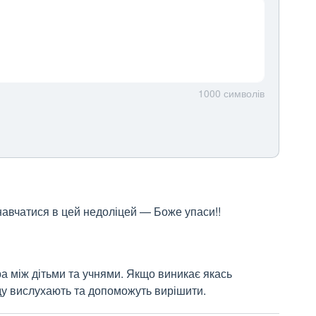
1000
символів
 навчатися в цей недоліцей — Боже упаси!!
 між дітьми та учнями. Якщо виникає якась 
аду вислухають та допоможуть вирішити.