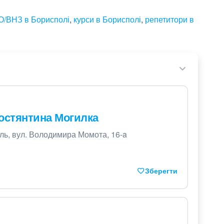
О/ВНЗ в Борисполі
,
курси в Борисполі
,
репетитори в
Костянтина Могилка
ль, вул. Володимира Момота, 16-a
Зберегти