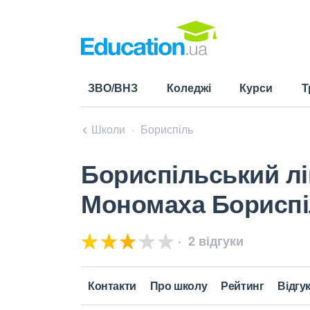
ЗВО/ВНЗ
Коледжі
Курси
Т
Школи
Бориспіль
Бориспільський лі
Мономаха Бориспіл
2 відгуки
Контакти
Про школу
Рейтинг
Відгу