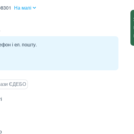
08301
На мапі
а
ефон і ел. пошту.
 бази ЄДЕБО
і
ю