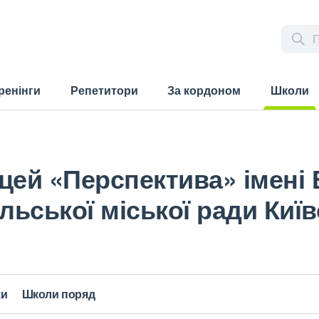
ренінги
Репетитори
За кордоном
Школи
(current)
цей «Перспектива» імені
ьської міської ради Київ
ки
Школи поряд