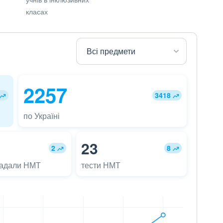
класах
2257
3418
по Україні
23
2
8
ладали НМТ
тести НМТ