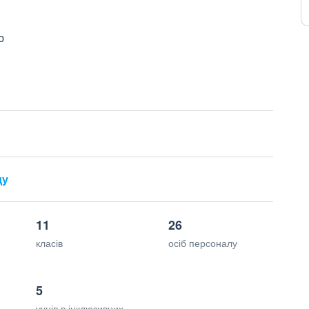
ю
ду
11
26
класів
осіб персоналу
5
учнів в інклюзивних