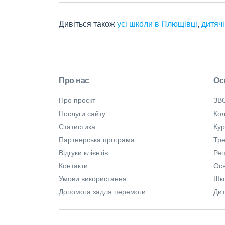
Дивіться також
усі школи в Плющівці
,
дитяч
Про нас
Ос
Про проєкт
ЗВ
Послуги сайту
Кол
Статистика
Ку
Партнерська програма
Тре
Відгуки клієнтів
Ре
Контакти
Осв
Умови використання
Шк
Допомога задля перемоги
Дит