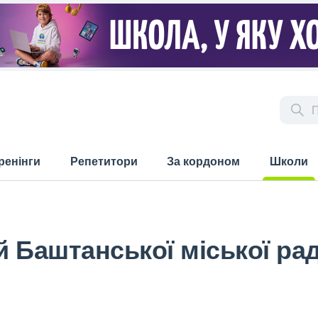
ренінги
Репетитори
За кордоном
Школи
(current)
 Баштанської міської ра