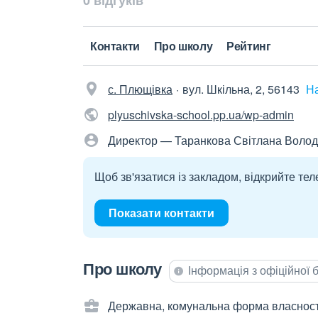
0 відгуків
Контакти
Про школу
Рейтинг
с. Плющівка
вул. Шкільна, 2, 56143
На
plyuschivska-school.pp.ua/wp-admin
Директор — Таранкова Світлана Воло
Щоб зв'язатися із закладом, відкрийте тел
Показати контакти
Про школу
Інформація з офіційної
Державна, комунальна форма власност