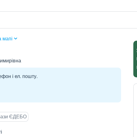
 мапі
димирівна
ефон і ел. пошту.
 бази ЄДЕБО
і