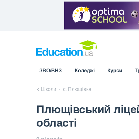
ЗВО/ВНЗ
Коледжі
Курси
Т
Школи
с. Плющівка
Плющівський ліцей
області