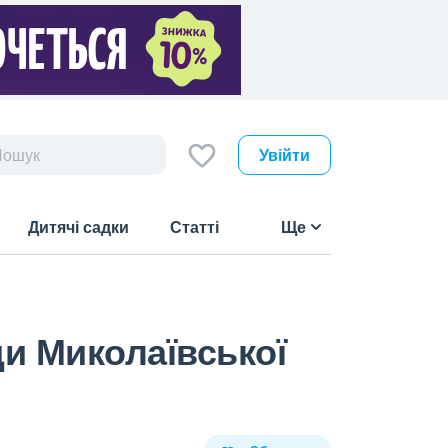
Увійти
Дитячі садки
Статті
Ще
ди Миколаївської