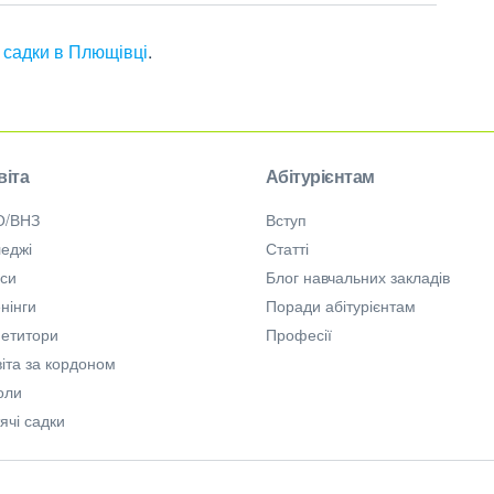
і садки в Плющівці
.
віта
Абітурієнтам
О/ВНЗ
Вступ
еджі
Статті
рси
Блог навчальних закладів
нінги
Поради абітурієнтам
петитори
Професії
іта за кордоном
оли
ячі садки