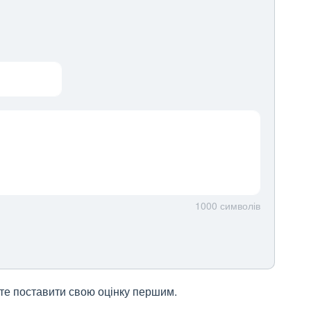
1000
символів
жете поставити свою оцінку першим.