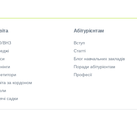
віта
Абітурієнтам
О/ВНЗ
Вступ
еджі
Статті
рси
Блог навчальних закладів
нінги
Поради абітурієнтам
петитори
Професії
іта за кордоном
оли
ячі садки