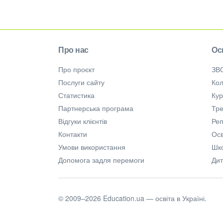
Про нас
Ос
Про проєкт
ЗВ
Послуги сайту
Кол
Статистика
Ку
Партнерська програма
Тре
Відгуки клієнтів
Ре
Контакти
Осв
Умови використання
Шк
Допомога задля перемоги
Дит
© 2009–2026 Education.ua — освіта в Україні.