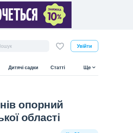
Увійти
Дитячі садки
Статті
Ще
енів опорний
ької області