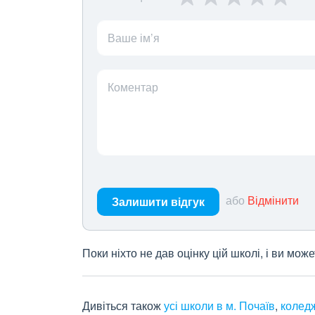
Ваше ім’я
Коментар
або
Відмінити
Залишити відгук
Поки ніхто не дав оцінку цій школі, і ви мо
Дивіться також
усі школи в м. Почаїв
,
коледж