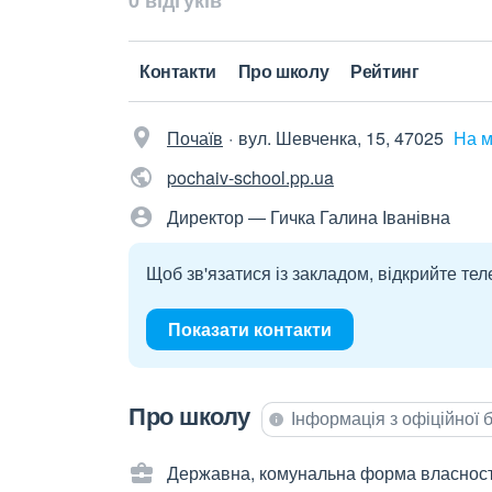
0 відгуків
Контакти
Про школу
Рейтинг
Почаїв
вул. Шевченка, 15, 47025
На м
pochaiv-school.pp.ua
Директор — Гичка Галина Іванівна
Щоб зв'язатися із закладом, відкрийте тел
Показати контакти
Про школу
Інформація з офіційної
Державна, комунальна форма власност