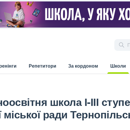
ренінги
Репетитори
За кордоном
Школи
(current)
оосвітня школа І-ІІІ ступ
 міської ради Тернопільс