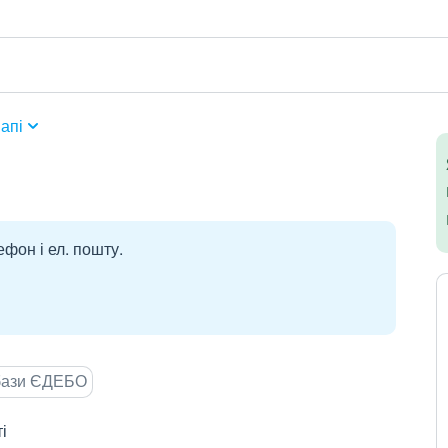
апі
ефон і ел. пошту.
 бази ЄДЕБО
і