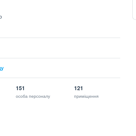
ю
ду
151
121
особа персоналу
приміщення