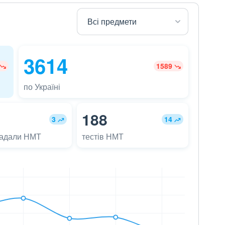
3614
1589
по Україні
188
3
14
ладали НМТ
тестів НМТ