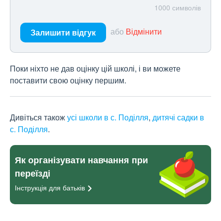
1000
символів
або
Відмінити
Залишити відгук
Поки ніхто не дав оцінку цій школі, і ви можете
поставити свою оцінку першим.
Дивіться також
усі школи в с. Поділля
,
дитячі садки в
с. Поділля
.
Як організувати навчання при
переїзді
Інструкція для
батьків