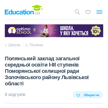
Школи
с. Поляни
Полянський заклад загальної
середньої освіти I-IІI ступенів
Поморянської селищної ради
Золочівського району Львівської
області
0 відгуків
Зберегти