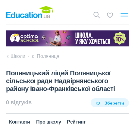
Школи
с. Поляниця
Поляницький ліцей Поляницької
сільської ради Надвірнянського
району Івано-Франківської області
0 відгуків
Зберегти
Контакти
Про школу
Рейтинг