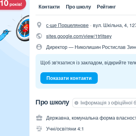
Контакти
Про школу
Рейтинг
с-ще Порцелянове
вул. Шкільна, 4, 1
sites.google.com/view/1trlitsey
Директор — Николишин Ростислав Зин
Щоб зв'язатися із закладом, відкрийте тел
Показати контакти
Про школу
Інформація з офіційної
Державна, комунальна форма власност
Учні/освітяни 4:1