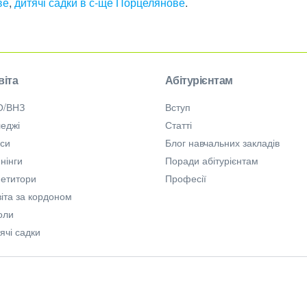
ве
,
дитячі садки в с-ще Порцелянове
.
віта
Абітурієнтам
О/ВНЗ
Вступ
еджі
Статті
рси
Блог навчальних закладів
нінги
Поради абітурієнтам
петитори
Професії
іта за кордоном
оли
ячі садки