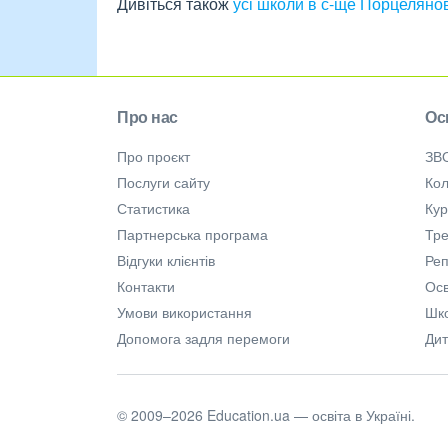
Дивіться також
усі школи в с-ще Порцеляно
Про нас
Ос
Про проєкт
ЗВ
Послуги сайту
Кол
Статистика
Ку
Партнерська програма
Тре
Відгуки клієнтів
Ре
Контакти
Осв
Умови використання
Шк
Допомога задля перемоги
Дит
© 2009–2026 Education.ua — освіта в Україні.