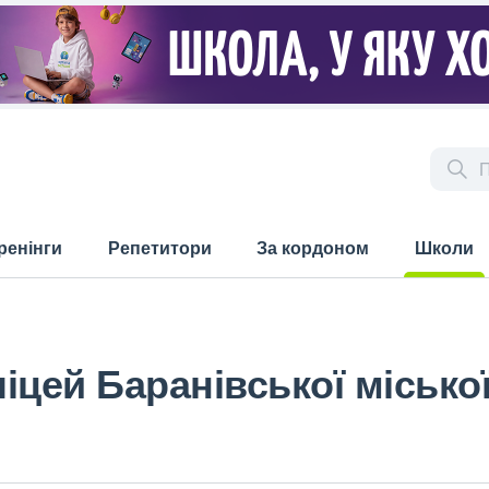
ренінги
Репетитори
За кордоном
Школи
(current)
іцей Баранівської місько