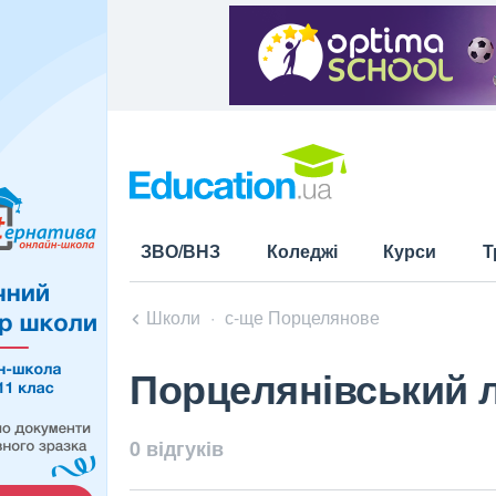
ЗВО/ВНЗ
Коледжі
Курси
Т
Школи
с-ще Порцелянове
Порцелянівський л
0 відгуків