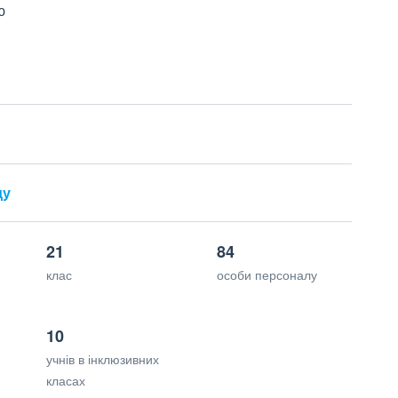
ю
ду
21
84
клас
особи персоналу
10
учнів в інклюзивних
класах