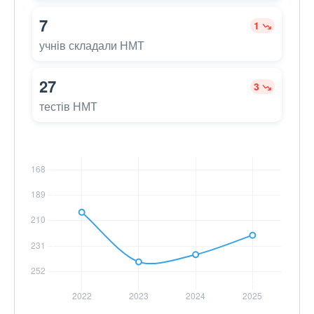
7
1
учнів складали НМТ
27
3
тестів НМТ