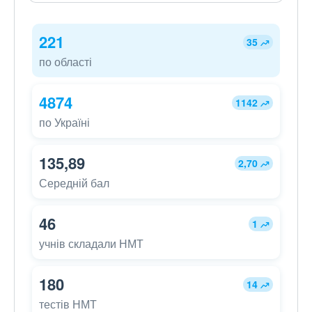
221
35
по області
4874
1142
по Україні
135,89
2,70
Середній бал
46
1
учнів складали НМТ
180
14
тестів НМТ