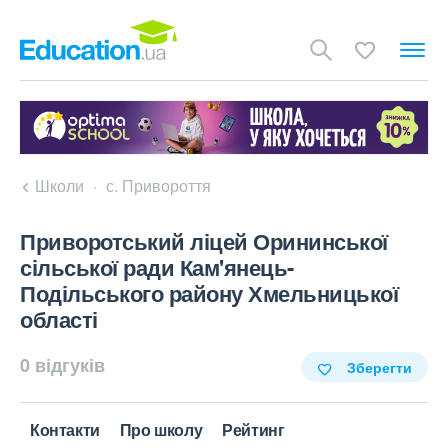
Школи
с. Привороття
Приворотський ліцей Орининської
сільської ради Кам'янець-
Подільського району Хмельницької
області
0 відгуків
Зберегти
Контакти
Про школу
Рейтинг