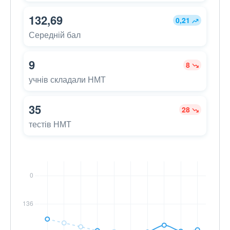
132,69
0,21
Середній бал
9
8
учнів складали НМТ
35
28
тестів НМТ