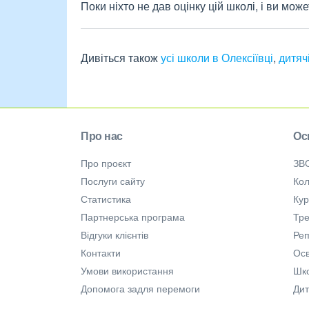
Поки ніхто не дав оцінку цій школі, і ви мо
Дивіться також
усі школи в Олексіївці
,
дитяч
Про нас
Ос
Про проєкт
ЗВ
Послуги сайту
Кол
Статистика
Ку
Партнерська програма
Тре
Відгуки клієнтів
Ре
Контакти
Осв
Умови використання
Шк
Допомога задля перемоги
Дит