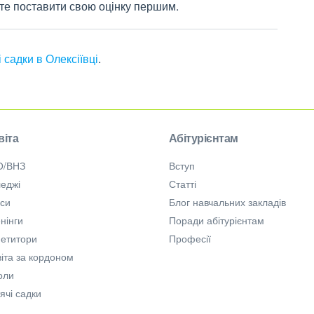
жете поставити свою оцінку першим.
і садки в Олексіївці
.
віта
Абітурієнтам
О/ВНЗ
Вступ
еджі
Статті
рси
Блог навчальних закладів
нінги
Поради абітурієнтам
петитори
Професії
іта за кордоном
оли
ячі садки