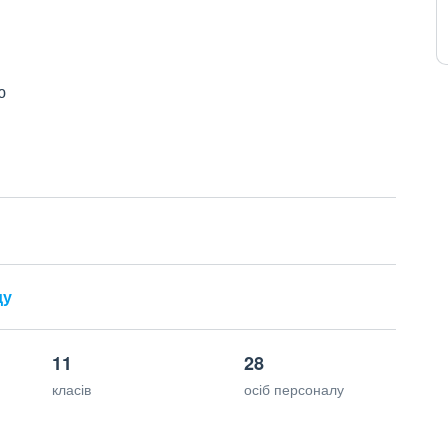
ю
ду
11
28
класів
осіб персоналу