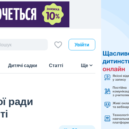
Увійти
Дитячі садки
Статті
Ще
ї ради
ті