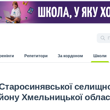
ренінги
Репетитори
За кордоном
Школи
(current)
Старосинявської селищно
йону Хмельницької облас