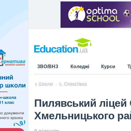
ЗВО/ВНЗ
Коледжі
Курси
Т
Школи
с. Олексіївка
Пилявський ліцей 
Хмельницького ра