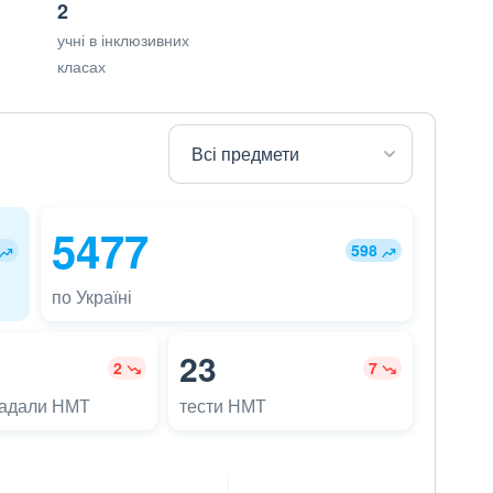
2
учні в інклюзивних
класах
5477
598
по Україні
23
2
7
ладали НМТ
тести НМТ