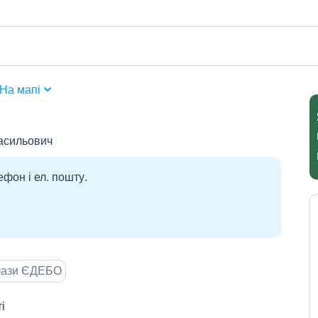
На мапі
асильович
ефон і ел. пошту.
 бази ЄДЕБО
і