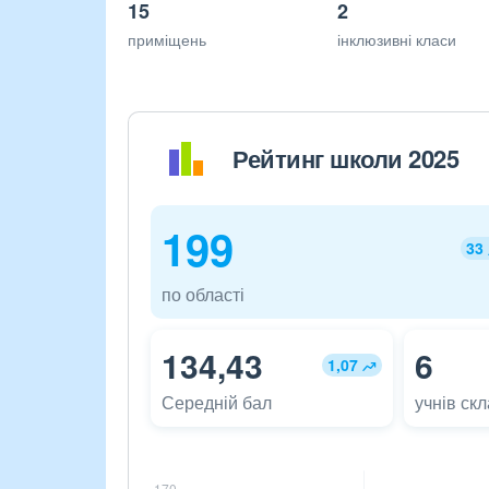
15
2
приміщень
інклюзивні класи
Рейтинг школи 2025
199
33
по області
134,43
6
1,07
Середній бал
учнів ск