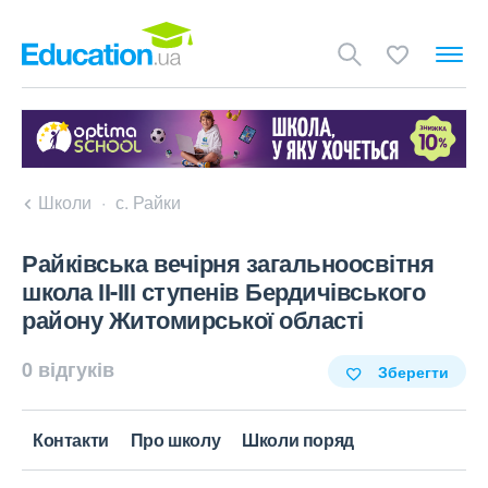
Школи
с. Райки
Райківська вечірня загальноосвітня
школа ІІ-ІІІ ступенів Бердичівського
району Житомирської області
0 відгуків
Зберегти
Контакти
Про школу
Школи поряд