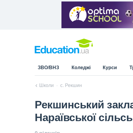
ЗВО/ВНЗ
Коледжі
Курси
Т
Школи
с. Рекшин
Рекшинський заклад
Нараївської сільсь