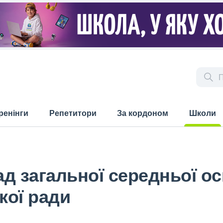
ренінги
Репетитори
За кордоном
Школи
(current)
 загальної середньої осві
кої ради