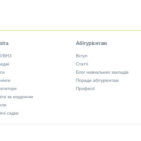
віта
Абітурієнтам
О/ВНЗ
Вступ
еджі
Статті
рси
Блог навчальних закладів
нінги
Поради абітурієнтам
петитори
Професії
іта за кордоном
оли
ячі садки