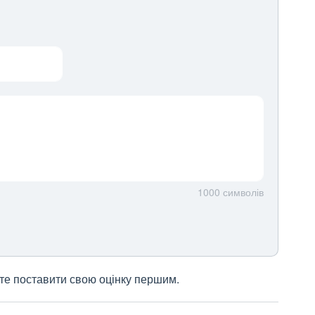
1000
символів
жете поставити свою оцінку першим.