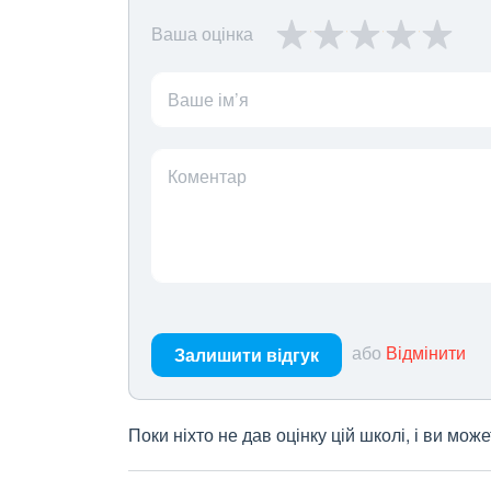
Ваша оцінка
Ваше ім’я
Коментар
або
Відмінити
Залишити відгук
Поки ніхто не дав оцінку цій школі, і ви мо