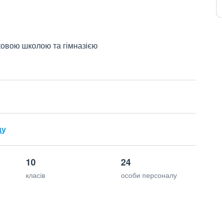
ковою школою та гімназією
ду
10
24
класів
особи персоналу