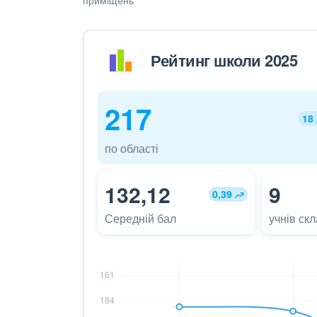
Рейтинг школи 2025
217
18
по області
132,12
9
0,39
Середній бал
учнів ск