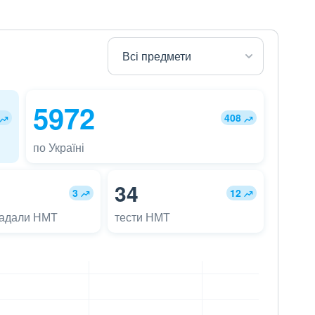
5972
408
по Україні
34
3
12
ладали НМТ
тести НМТ