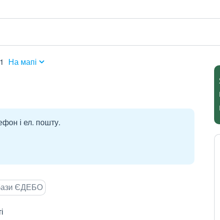
11
На мапі
ефон і ел. пошту.
 бази ЄДЕБО
і