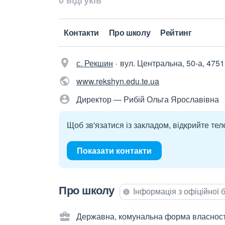
0 відгуків
Контакти
Про школу
Рейтинг
с. Рекшин
вул. Центральна, 50-а, 475
www.rekshyn.edu.te.ua
Директор — Рибій Ольга Ярославівна
Щоб зв'язатися із закладом, відкрийте тел
Показати контакти
Про школу
Інформація з офіційної
Державна, комунальна форма власност