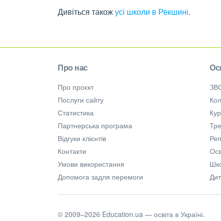
Дивіться також
усі школи в Рекшині
.
Про нас
Ос
Про проєкт
ЗВ
Послуги сайту
Кол
Статистика
Ку
Партнерська програма
Тре
Відгуки клієнтів
Ре
Контакти
Осв
Умови використання
Шк
Допомога задля перемоги
Дит
© 2009–2026 Education.ua — освіта в Україні.