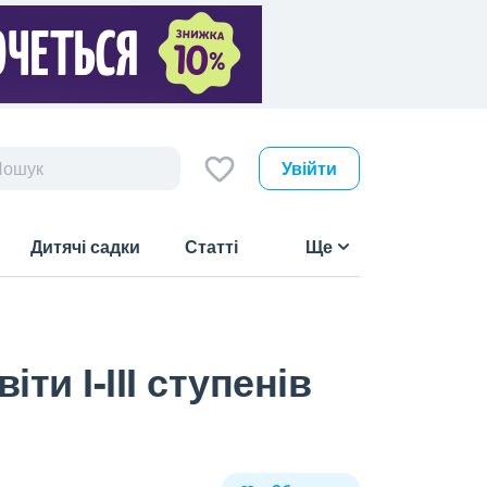
Увійти
Дитячі садки
Статті
Ще
ти І-ІІІ ступенів