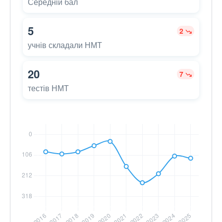
Середній бал
5
2
учнів складали НМТ
20
7
тестів НМТ