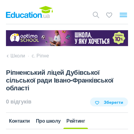
Школи
с. Ріпне
Ріпненський ліцей Дубівської
сільської ради Івано-Франківської
області
0 відгуків
Зберегти
Контакти
Про школу
Рейтинг