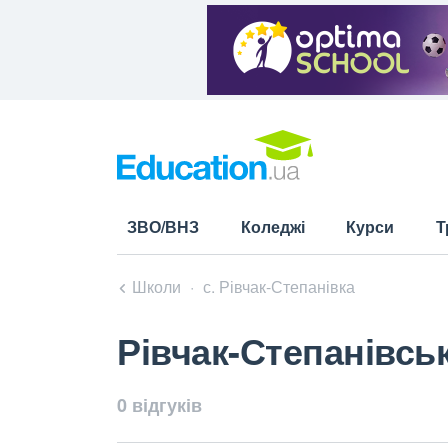
ЗВО/ВНЗ
Коледжі
Курси
Т
Школи
с. Рівчак-Степанівка
Рівчак-Степанівськ
0 відгуків