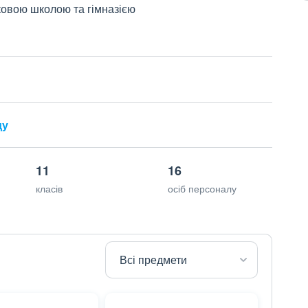
ковою школою та гімназією
ду
11
16
класів
осіб персоналу