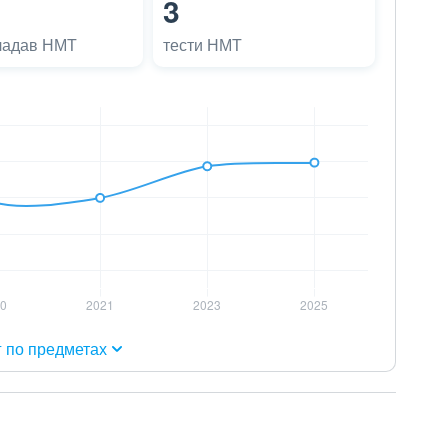
3
ладав НМТ
тести НМТ
г по предметах