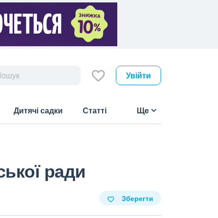
Увійти
Дитячі садки
Статті
Ще
ської ради
Зберегти