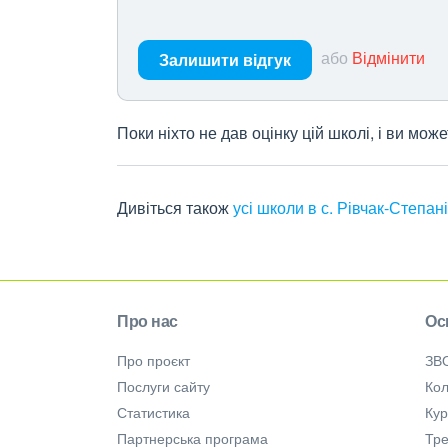
або
Відмінити
Залишити відгук
Поки ніхто не дав оцінку цій школі, і ви мо
Дивіться також
усі школи в с. Рівчак-Степан
Про нас
Ос
Про проєкт
ЗВ
Послуги сайту
Кол
Статистика
Ку
Партнерська програма
Тре