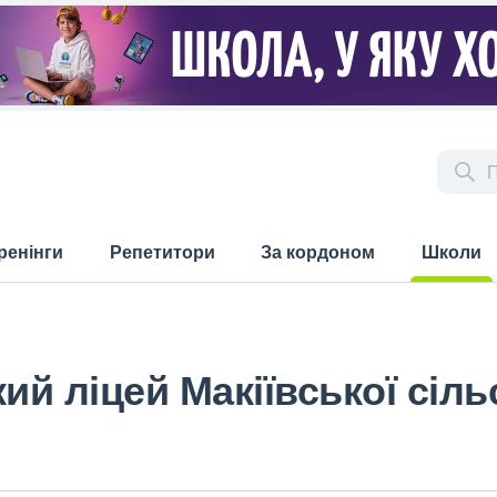
ренінги
Репетитори
За кордоном
Школи
(current)
ий ліцей Макіївської сіль