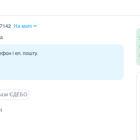
17142
На мапі
на
ефон і ел. пошту.
 бази ЄДЕБО
і