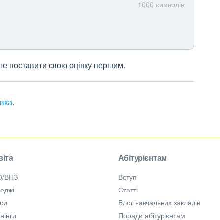
1000
символів
жете поставити свою оцінку першим.
івка
.
віта
Абітурієнтам
О/ВНЗ
Вступ
еджі
Статті
рси
Блог навчальних закладів
нінги
Поради абітурієнтам