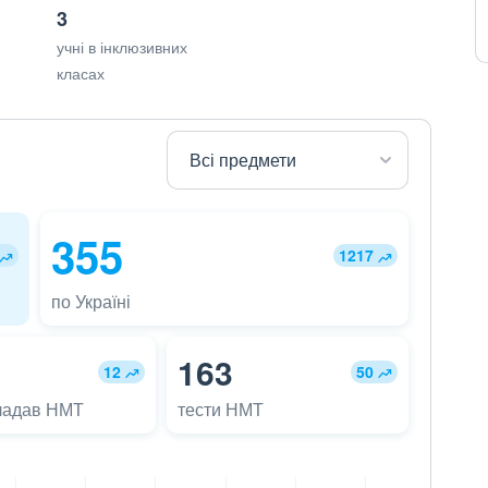
3
учні в інклюзивних
класах
355
1217
по Україні
163
12
50
ладав НМТ
тести НМТ