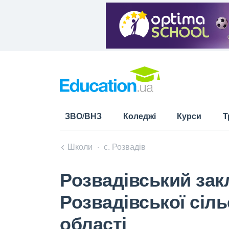
ЗВО/ВНЗ
Коледжі
Курси
Т
Школи
с. Розвадів
Розвадівський закл
Розвадівської сіл
області