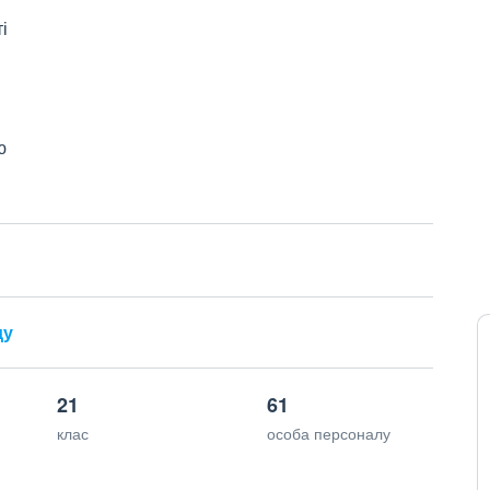
і
ю
ду
21
61
клас
особа персоналу