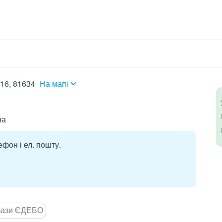
 16, 81634
На мапі
на
ефон і ел. пошту.
 бази ЄДЕБО