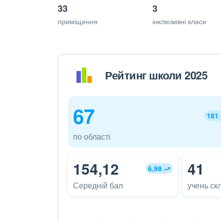
33
3
приміщення
інклюзивні класи
Рейтинг школи 2025
67
181
по області
154,12
41
6,98
Середній бал
учень ск