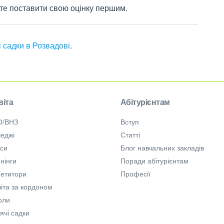
жете поставити свою оцінку першим.
і садки в Розвадові
.
віта
Абітурієнтам
О/ВНЗ
Вступ
еджі
Статті
рси
Блог навчальних закладів
нінги
Поради абітурієнтам
петитори
Професії
іта за кордоном
оли
ячі садки