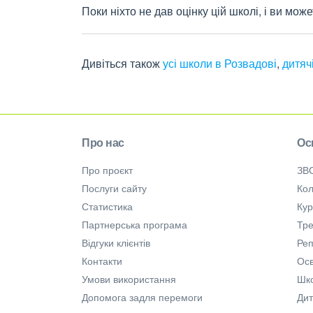
Поки ніхто не дав оцінку цій школі, і ви мо
Дивіться також
усі школи в Розвадові
,
дитяч
Про нас
Ос
Про проєкт
ЗВ
Послуги сайту
Кол
Статистика
Ку
Партнерська програма
Тре
Відгуки клієнтів
Ре
Контакти
Осв
Умови використання
Шк
Допомога задля перемоги
Дит