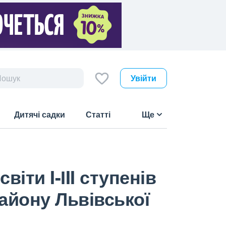
Увійти
Дитячі садки
Статті
Ще
іти I-ІII ступенів
айону Львівської