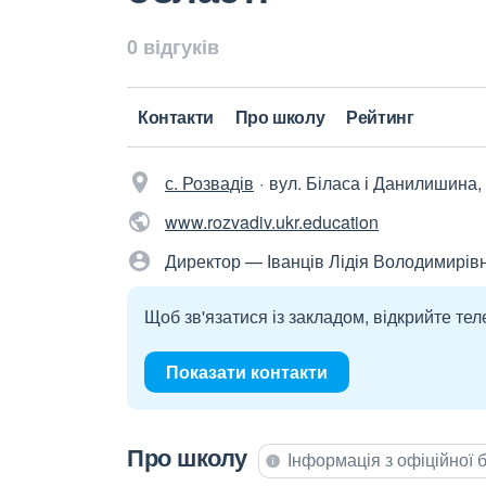
0 відгуків
Контакти
Про школу
Рейтинг
с. Розвадів
вул. Біласа і Данилишина,
www.rozvadiv.ukr.education
Директор — Іванців Лідія Володимирів
Щоб зв'язатися із закладом, відкрийте тел
Показати контакти
Про школу
Інформація з офіційної