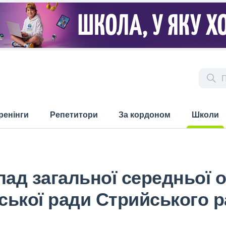
ренінги
Репетитори
За кордоном
Школи
(current)
ад загальної середньої осв
ьської ради Стрийського р