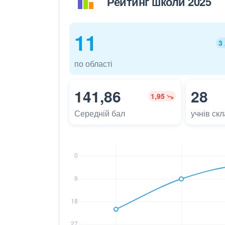
Рейтинг школи 2025
11
3
по області
141,86
28
1,95
Середній бал
учнів ск