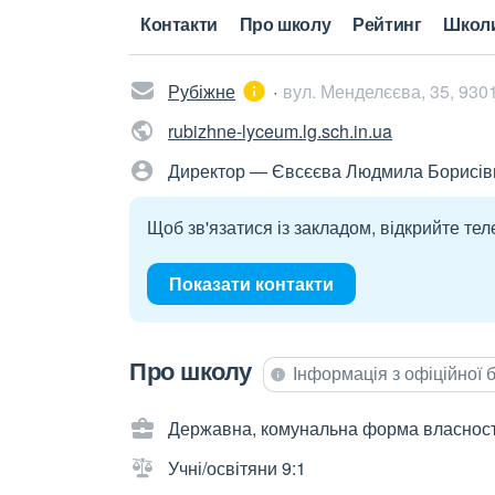
Контакти
Про школу
Рейтинг
Школ
Рубіжне
вул. Менделєєва, 35, 930
rubizhne-lyceum.lg.sch.in.ua
Директор — Євсєєва Людмила Борисів
Щоб зв'язатися із закладом, відкрийте тел
Показати контакти
Про школу
Інформація з офіційної
Державна, комунальна форма власност
Учні/освітяни 9:1