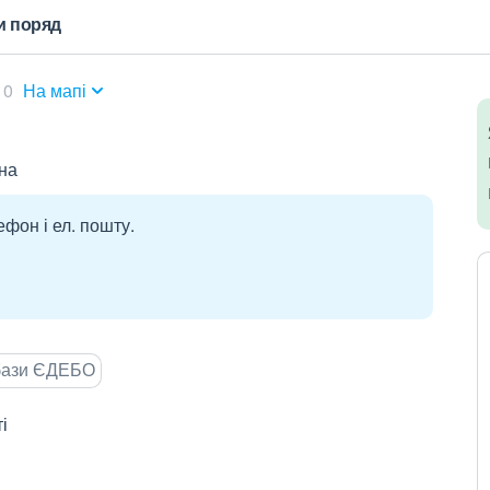
и поряд
10
На мапі
на
ефон і ел. пошту.
 бази ЄДЕБО
і