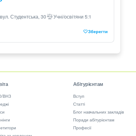
вул. Студентська, 30
Учні/освітяни 5:1
Зберегти
віта
Абітурієнтам
О/ВНЗ
Вступ
еджі
Статті
рси
Блог навчальних закладів
нінги
Поради абітурієнтам
петитори
Професії
іта за кордоном