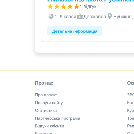
1 відгук
1–9 класи
Державна
Рубіжне, 
Детальна інформація
Про нас
Ос
Про проєкт
ЗВ
Послуги сайту
Кол
Статистика
Ку
Партнерська програма
Тре
Відгуки клієнтів
Ре
Контакти
Осв