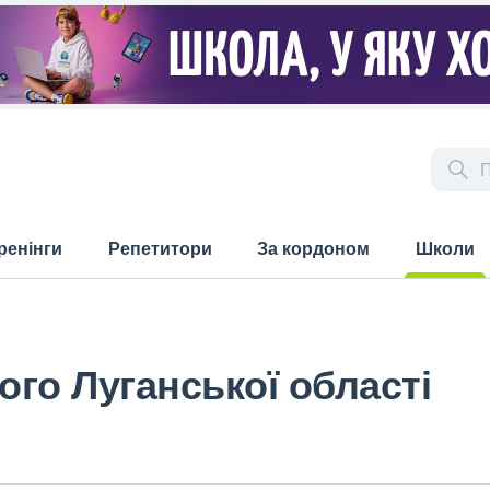
ренінги
Репетитори
За кордоном
Школи
(current)
ого Луганської області