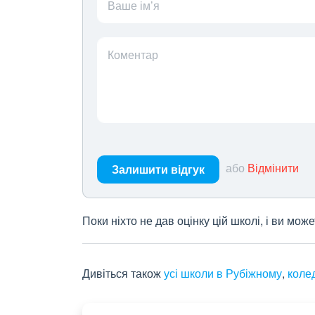
Ваше ім’я
Коментар
або
Відмінити
Залишити відгук
Поки ніхто не дав оцінку цій школі, і ви мо
Дивіться також
усі школи в Рубіжному
,
коле