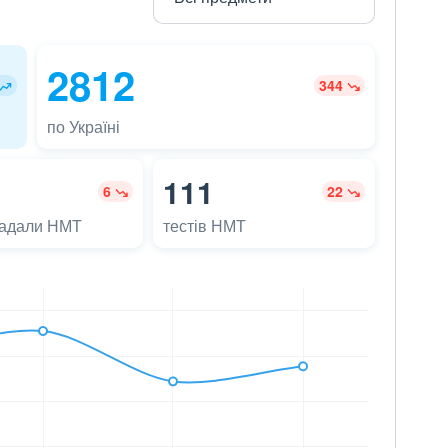
2812
344
по Україні
111
6
22
ладали НМТ
тестів НМТ