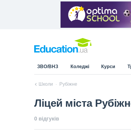
ЗВО/ВНЗ
Коледжі
Курси
Т
Школи
Рубіжне
Ліцей міста Рубіжн
0 відгуків