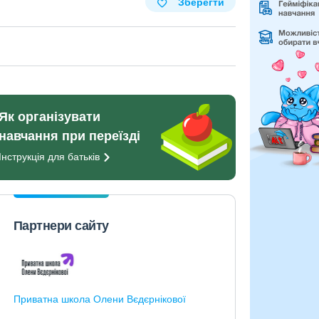
Зберегти
Як організувати
навчання при переїзді
Інструкція для
батьків
Партнери сайту
Приватна школа Олени Вєдєрнікової