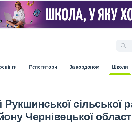
ренінги
Репетитори
За кордоном
Школи
(current)
 Рукшинської сільської 
йону Чернівецької област