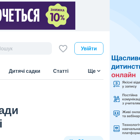
Увійти
Дитячі садки
Статті
Ще
ради
і