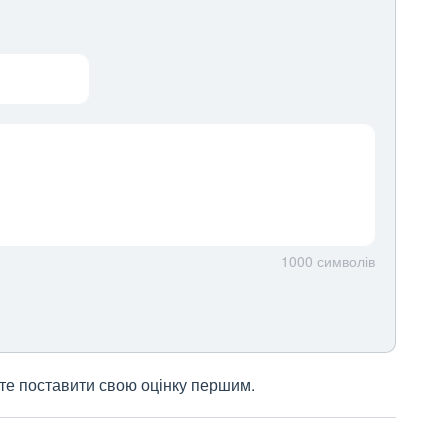
1000
символів
жете поставити свою оцінку першим.