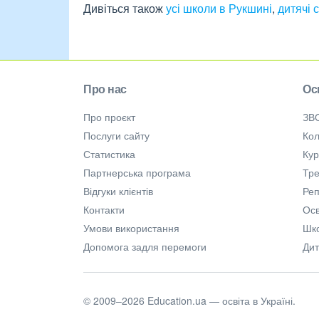
Дивіться також
усі школи в Рукшині
,
дитячі 
Про нас
Ос
Про проєкт
ЗВ
Послуги сайту
Кол
Статистика
Ку
Партнерська програма
Тре
Відгуки клієнтів
Ре
Контакти
Осв
Умови використання
Шк
Допомога задля перемоги
Дит
© 2009–2026 Education.ua — освіта в Україні.