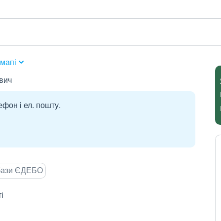
мапі
вич
ефон і ел. пошту.
 бази ЄДЕБО
і