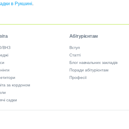
садки в Рукшині
.
віта
Абітурієнтам
О/ВНЗ
Вступ
еджі
Статті
рси
Блог навчальних закладів
нінги
Поради абітурієнтам
петитори
Професії
іта за кордоном
оли
ячі садки