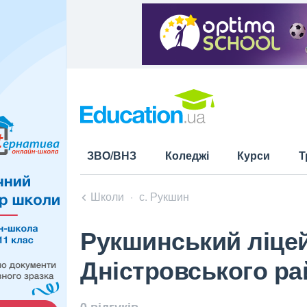
ЗВО/ВНЗ
Коледжі
Курси
Т
Школи
с. Рукшин
Рукшинський ліцей
Дністровського ра