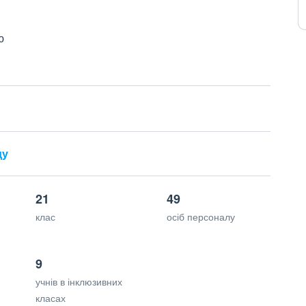
ю
ду
21
49
клас
осіб персоналу
9
учнів в інклюзивних
класах