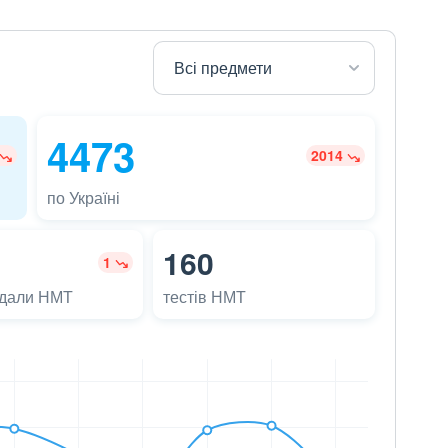
4473
2014
по Україні
160
1
адали НМТ
тестів НМТ