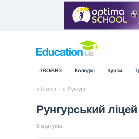
ЗВО/ВНЗ
Коледжі
Курси
Т
Школи
с. Рунгури
Рунгурський ліцей
0 відгуків