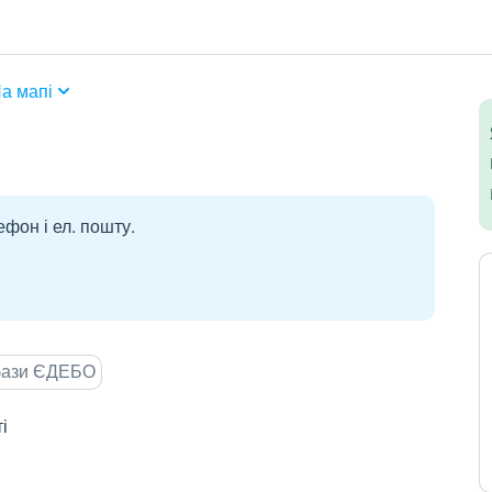
а мапі
ефон і ел. пошту.
 бази ЄДЕБО
і