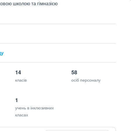
ковою школою та гімназією
ду
14
58
класів
осіб персоналу
1
учень в інклюзивних
класах