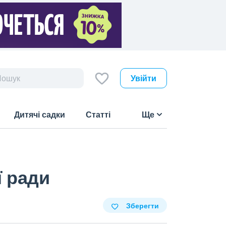
Увійти
Дитячі садки
Статті
Ще
ї ради
Зберегти