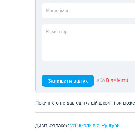
Ваше ім’я
Коментар
або
Відмінити
Залишити відгук
Поки ніхто не дав оцінку цій школі, і ви мо
Дивіться також
усі школи в с. Рунгури
.