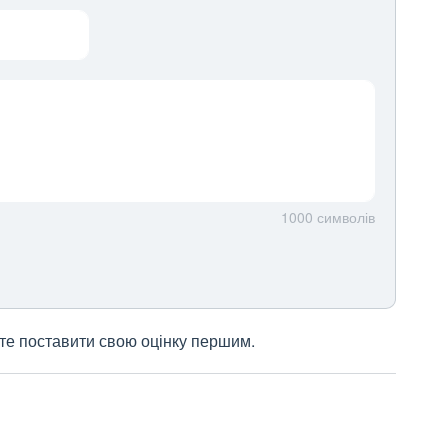
1000
символів
жете поставити свою оцінку першим.