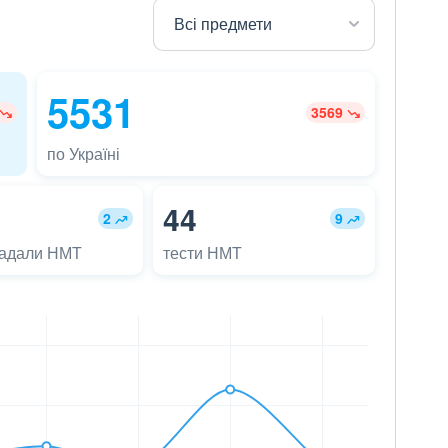
5531
3569
по Україні
44
2
9
ладали НМТ
тести НМТ