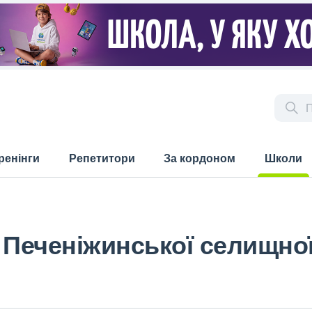
ренінги
Репетитори
За кордоном
Школи
(current)
 Печеніжинської селищно