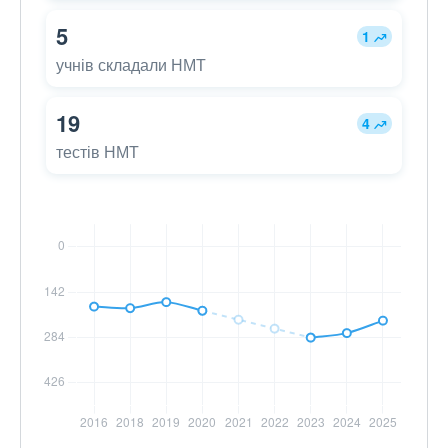
5
1
учнів складали НМТ
19
4
тестів НМТ