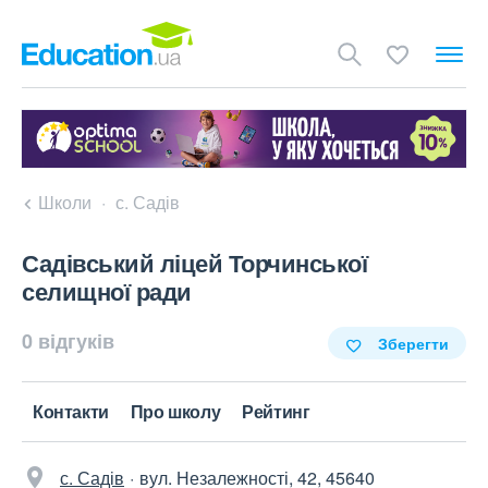
Школи
с. Садів
Садівський ліцей Торчинської
селищної ради
0 відгуків
Зберегти
Контакти
Про школу
Рейтинг
с. Садів
вул. Незалежності, 42, 45640