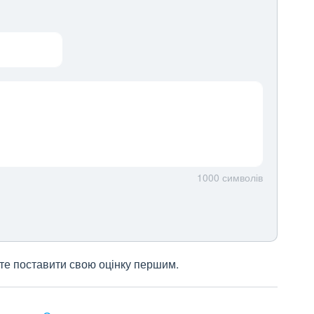
1000
символів
жете поставити свою оцінку першим.