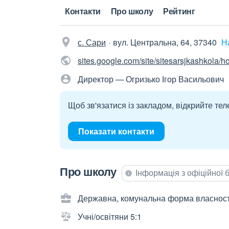
Контакти
Про школу
Рейтинг
с. Сари
вул. Центральна, 64, 37340
Н
sites.google.com/site/sitesarsjkashkola/
Директор — Огризько Ігор Васильович
Щоб зв'язатися із закладом, відкрийте тел
Показати контакти
Про школу
Інформація з офіційної
Державна, комунальна форма власност
Учні/освітяни 5:1