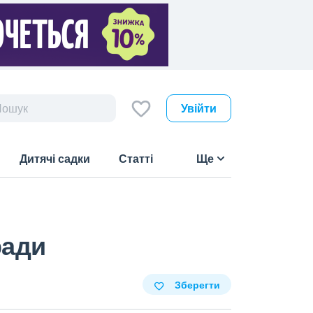
Увійти
Дитячі садки
Статті
Ще
ради
Зберегти