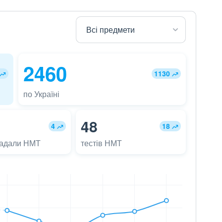
2460
1130
по Україні
48
4
18
ладали НМТ
тестів НМТ