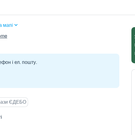
а мапі
home
ефон і ел. пошту.
 бази ЄДЕБО
і