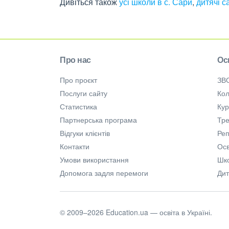
Дивіться також
усі школи в с. Сари
,
дитячі с
Про нас
Ос
Про проєкт
ЗВ
Послуги сайту
Кол
Статистика
Ку
Партнерська програма
Тре
Відгуки клієнтів
Ре
Контакти
Осв
Умови використання
Шк
Допомога задля перемоги
Дит
© 2009–2026 Education.ua — освіта в Україні.