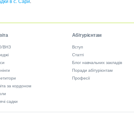
адки в с. Сари
.
віта
Абітурієнтам
О/ВНЗ
Вступ
еджі
Статті
рси
Блог навчальних закладів
нінги
Поради абітурієнтам
петитори
Професії
іта за кордоном
оли
ячі садки