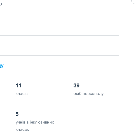
ю
ду
11
39
класів
осіб персоналу
5
учнів в інклюзивних
класах