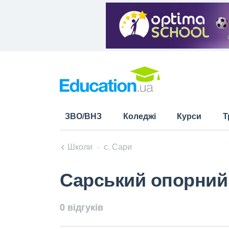
ЗВО/ВНЗ
Коледжі
Курси
Т
Школи
с. Сари
Сарський опорний 
0 відгуків