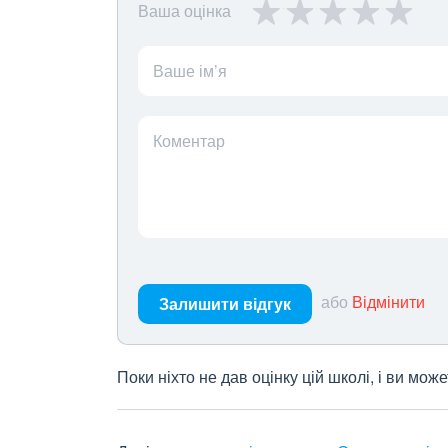
Ваша оцінка
Ваше ім’я
Коментар
або
Відмінити
Залишити відгук
Поки ніхто не дав оцінку цій школі, і ви мо