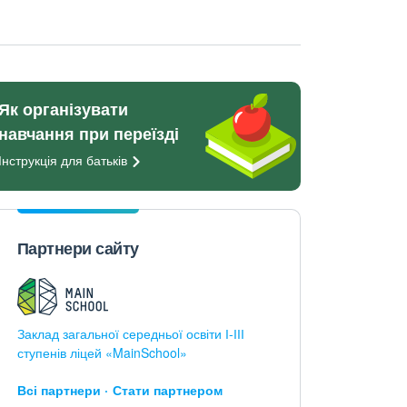
Як організувати
навчання при переїзді
Інструкція для
батьків
Партнери сайту
Заклад загальної середньої освіти І-ІІІ
ступенів ліцей «MainSchool»
Всі партнери
Стати партнером