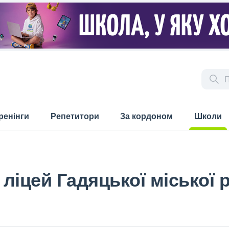
ренінги
Репетитори
За кордоном
Школи
(current)
ліцей Гадяцької міської 