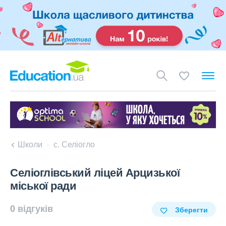
Школи
с. Селіогло
Селіоглівський ліцей Арцизької
міської ради
0 відгуків
Зберегти