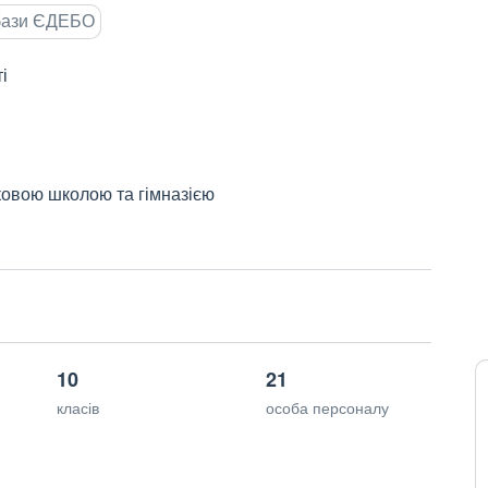
 бази ЄДЕБО
і
ковою школою та гімназією
10
21
класів
особа персоналу