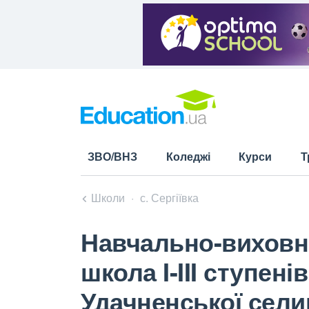
ЗВО/ВНЗ
Коледжі
Курси
Т
Школи
с. Сергіївка
Навчально-виховни
школа I-III ступен
Удачненської сели