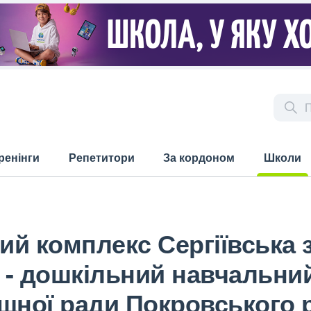
ренінги
Репетитори
За кордоном
Школи
(current)
й комплекс Сергіївська 
ів - дошкільний навчальни
щної ради Покровського 