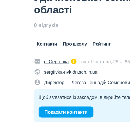
області
0 відгуків
Контакти
Про школу
Рейтинг
с. Сергіївка
вул. Поштова, 25-а, 8
sergiivka-nvk.dn.sch.in.ua
Директор — Легеза Геннадій Семенови
Щоб зв'язатися із закладом, відкрийте тел
Показати контакти