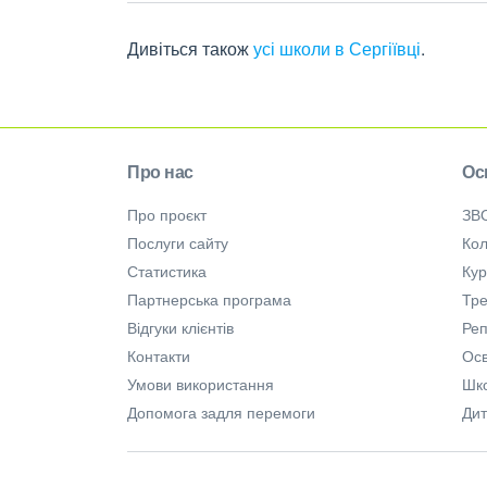
Дивіться також
усі школи в Сергіївці
.
Про нас
Ос
Про проєкт
ЗВ
Послуги сайту
Кол
Статистика
Ку
Партнерська програма
Тре
Відгуки клієнтів
Ре
Контакти
Осв
Умови використання
Шк
Допомога задля перемоги
Дит