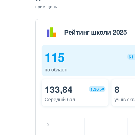
приміщень
Рейтинг школи 2025
115
61
по області
133,84
8
1,36
Середній бал
учнів ск