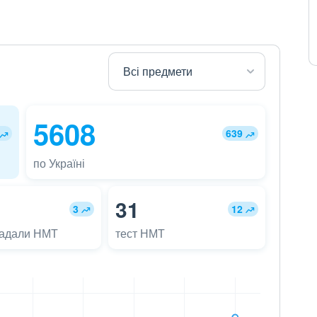
5608
639
по Україні
31
3
12
ладали НМТ
тест НМТ