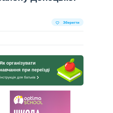
Зберегти
Як організувати
навчання при переїзді
Інструкція для
батьків