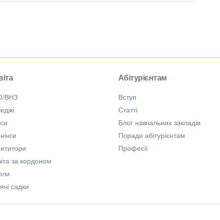
віта
Абітурієнтам
О/ВНЗ
Вступ
еджі
Статті
рси
Блог навчальних закладів
нінги
Поради абітурієнтам
петитори
Професії
іта за кордоном
оли
ячі садки