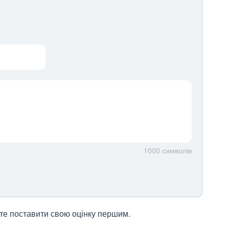
1000
символів
жете поставити свою оцінку першим.