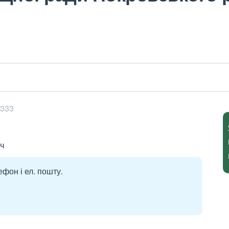
5333
ч
ефон і ел. пошту.