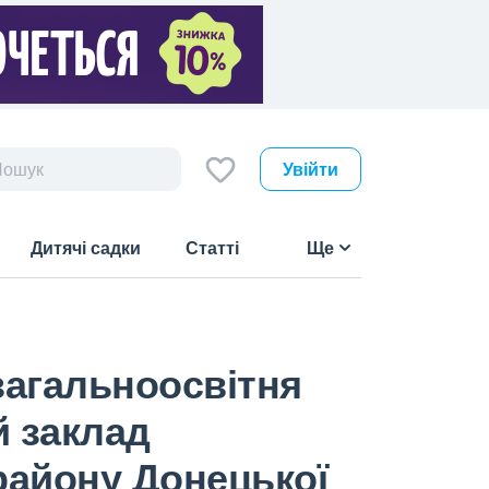
Увійти
Дитячі садки
Статті
Ще
загальноосвітня
й заклад
району Донецької